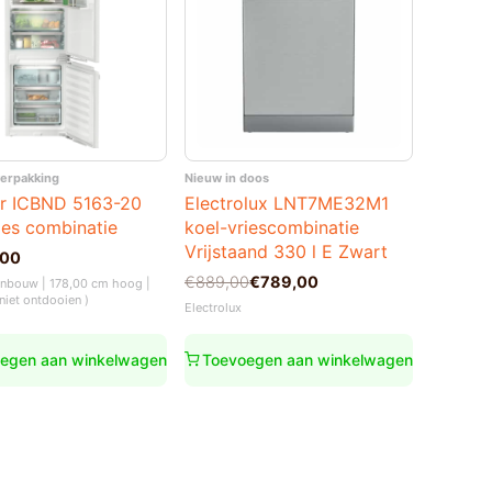
verpakking
Nieuw in doos
rr ICBND 5163-20
Electrolux LNT7ME32M1
ies combinatie
koel-vriescombinatie
Vrijstaand 330 l E Zwart
,00
Oorspronkelijke
Huidige
€
889,00
€
789,00
 Inbouw | 178,00 cm hoog |
prijs
prijs
niet ontdooien )
Electrolux
was:
is:
€889,00.
€789,00.
egen aan winkelwagen
Toevoegen aan winkelwagen