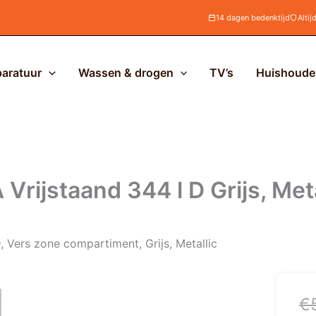
14 dagen bedenktijd
Altij
aratuur
Wassen & drogen
TV’s
Huishoudel
ijstaand 344 l D Grijs, Met
Vers zone compartiment, Grijs, Metallic
Oo
H
€