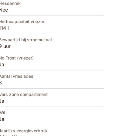
Flessenrek
Nee
Nettocapaciteit vriezer
114 l
Bewaartijd bij stroomuitval
9 uur
No Frost (vriezer)
Ja
Aantal vrieslades
3
Vers zone compartiment
Ja
Wifi
Ja
Jaarlijks energieverbruik