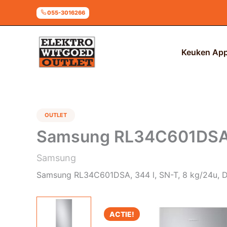
Ga
055-3016266
naar
de
inhoud
Keuken App
OUTLET
Samsung RL34C601DSA Vr
Samsung
Samsung RL34C601DSA, 344 l, SN-T, 8 kg/24u, D, 
ACTIE!