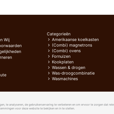
Categorieën
Amerikaanse koelkasten
n Wij
(Combi) magnetrons
oorwaarden
(Combi) ovens
gelijkheden
Fornuizen
rneren
Kookplaten
Wassen & drogen
Was-droogcombinatie
oute
Wasmachines
en, te analyseren, de gebruikerservaring te verbeteren en om ervoor te zorgen dat rele
mmingen voor deze website te bekijken en in te stellen.