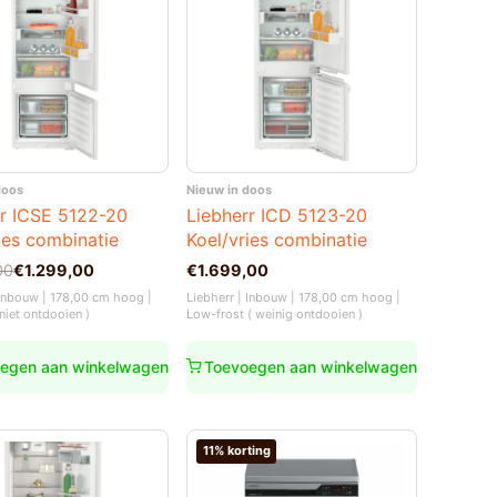
doos
Nieuw in doos
rr ICSE 5122-20
Liebherr ICD 5123-20
ies combinatie
Koel/vries combinatie
nkelijke
00
€
1.299,00
€
1.699,00
 Inbouw | 178,00 cm hoog |
Liebherr | Inbouw | 178,00 cm hoog |
niet ontdooien )
Low-frost ( weinig ontdooien )
00.
00.
egen aan winkelwagen
Toevoegen aan winkelwagen
11% korting