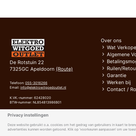
Over ons
Wat Verkope
Algemene V
Betalingsmo
De Rotstuin 22
Ruilen/Retou
7325GC Apeldoorn
(Route)
Garantie
Werken bij
Telefoon:
055-3016266
Email:
info@elektrowitgoedoutlet.nl
Contact / R
K.VK.-nummer: 62428020
BTW-nummer: NL854813986B01
Bank: RABOBANK
Privacy instellingen
IBAN: NL94 RABO 0372 4111 42
BIC: RABONL2U
Deze website gebruikt o.a. cookies om het gedrag van gebruikers in kaart te breng
advertenties kunnen worden getoond. Klik op 'voorkeuren aanpassen' om uw toeste