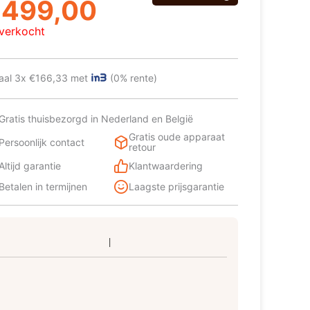
ijs
ijs
€
499,00
as:
:
tverkocht
599,00.
499,00.
aal 3x €166,33 met
(0% rente)
Gratis thuisbezorgd in Nederland en België
Gratis oude apparaat
Persoonlijk contact
retour
Altijd garantie
Klantwaardering
Betalen in termijnen
Laagste prijsgarantie