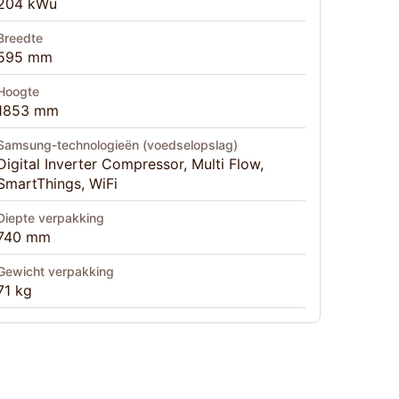
204 kWu
Breedte
595 mm
Hoogte
1853 mm
Samsung-technologieën (voedselopslag)
Digital Inverter Compressor, Multi Flow,
SmartThings, WiFi
Diepte verpakking
740 mm
Gewicht verpakking
71 kg