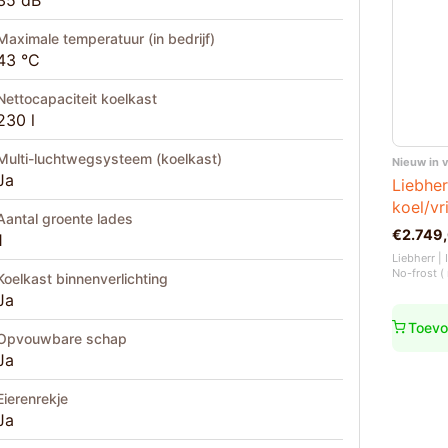
35 dB
Maximale temperatuur (in bedrijf)
43 °C
Nettocapaciteit koelkast
230 l
Multi-luchtwegsysteem (koelkast)
Nieuw in 
Ja
Liebhe
koel/vr
Aantal groente lades
€
2.749
1
Liebherr |
No-frost ( 
Koelkast binnenverlichting
Ja
Toevo
Opvouwbare schap
Ja
Eierenrekje
Ja