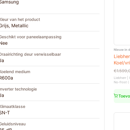
Samsung
Kleur van het product
Grijs, Metallic
Geschikt voor paneelaanpassing
Nee
Nieuw in 
Draairichting deur verwisselbaar
Liebhe
Ja
Koel/vr
Oorspro
Huidige
€
1.599,
Koelend medium
prijs
prijs
R600a
Liebherr |
was:
is:
No-frost ( 
€1.599,
€1.299,
Inverter technologie
Ja
Toevo
Klimaatklasse
SN-T
Geluidsniveau