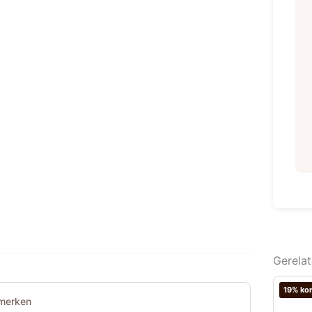
Gerela
19% kor
merken