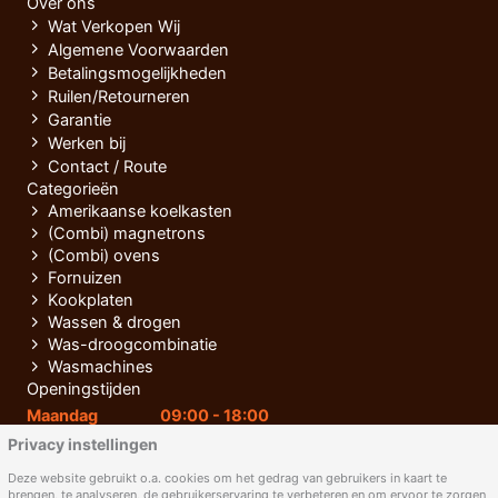
Over ons
Wat Verkopen Wij
Algemene Voorwaarden
Betalingsmogelijkheden
Ruilen/Retourneren
Garantie
Werken bij
Contact / Route
Categorieën
Amerikaanse koelkasten
(Combi) magnetrons
(Combi) ovens
Fornuizen
Kookplaten
Wassen & drogen
Was-droogcombinatie
Wasmachines
Openingstijden
Maandag
09:00 - 18:00
Privacy instellingen
Dinsdag
09:00 - 18:00
Woensdag
09:00 - 18:00
Deze website gebruikt o.a. cookies om het gedrag van gebruikers in kaart te
brengen, te analyseren, de gebruikerservaring te verbeteren en om ervoor te zorgen