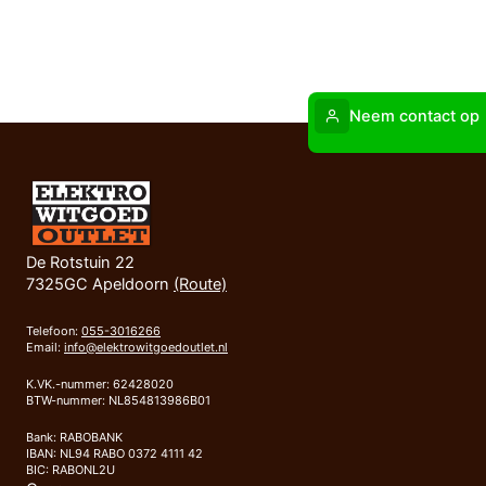
Neem contact op
De Rotstuin 22
7325GC Apeldoorn
(Route)
Telefoon:
055-3016266
Email:
info@elektrowitgoedoutlet.nl
K.VK.-nummer: 62428020
BTW-nummer: NL854813986B01
Bank: RABOBANK
IBAN: NL94 RABO 0372 4111 42
BIC: RABONL2U