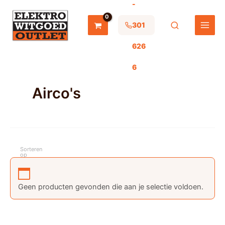
-
Ga
naar
de
301
inhoud
626
6
Airco's
Sorteren
op
Geen producten gevonden die aan je selectie voldoen.