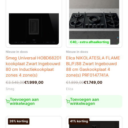
€40,- extra afhaalkorting
Nieuw in doos
Nieuw in doos
Smeg Universal HOBD682D1
Elica NIKOLATESLA FLAME
kookplaat Zwart Ingebouwd
BL/F/88 Zwart Ingebouwd
80 cm Inductiekookplaat
88 cm Gaskookplaat 4
zones 4 zone(s)
zone(s) PRF0147741A
Oorspronkelijke
Huidige
Oorspronkelijke
Huidige
€
3.549,00
€
1.999,00
€
1.899,00
€
1.749,00
prijs
prijs
prijs
prijs
Smeg
Elica
was:
is:
was:
is:
€3.549,00.
€1.999,00.
€1.899,00.
€1.749,00.
Toevoegen aan
Toevoegen aan
winkelwagen
winkelwagen
26% korting
41% korting