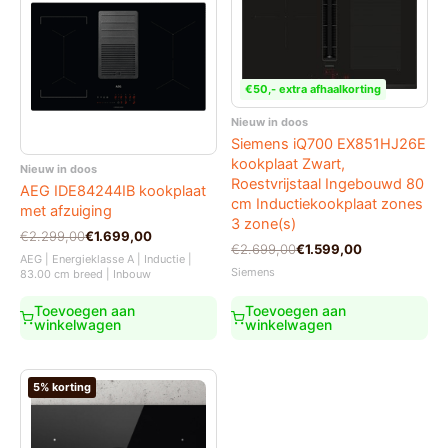
€50,- extra afhaalkorting
Nieuw in doos
Siemens iQ700 EX851HJ26E
kookplaat Zwart,
Nieuw in doos
Roestvrijstaal Ingebouwd 80
AEG IDE84244IB kookplaat
cm Inductiekookplaat zones
met afzuiging
3 zone(s)
Oorspronkelijke
Huidige
€
2.299,00
€
1.699,00
Oorspronkelijke
Huidige
€
2.699,00
€
1.599,00
prijs
prijs
AEG | Energieklasse A | Inductie |
prijs
prijs
was:
is:
Siemens
83.00 cm breed | Inbouw
was:
is:
€2.299,00.
€1.699,00.
€2.699,00.
€1.599,00.
Toevoegen aan
Toevoegen aan
winkelwagen
winkelwagen
5% korting