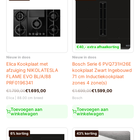
€40,- extra afhaalkorting
Nieuw in doos
Nieuw in doos
Elica Kookplaat met
Bosch Serie 6 PVQ731H26E
afzuiging NIKOLATESLA
kookplaat Zwart Ingebouwd
FLAME EVO BL/A/88
71 cm Inductiekookplaat
PRF0196341
zones 4 zone(s)
Oorspronkelijke
Huidige
Oorspronkelijke
Huidige
€
1.799,00
€
1.695,00
€
1.699,00
€
1.599,00
prijs
prijs
prijs
prijs
Elica | 88.00 cm breed
Bosch
was:
is:
was:
is:
€1.799,00.
€1.695,00.
€1.699,00.
€1.599,00.
Toevoegen aan
Toevoegen aan
winkelwagen
winkelwagen
6% korting
43% korting