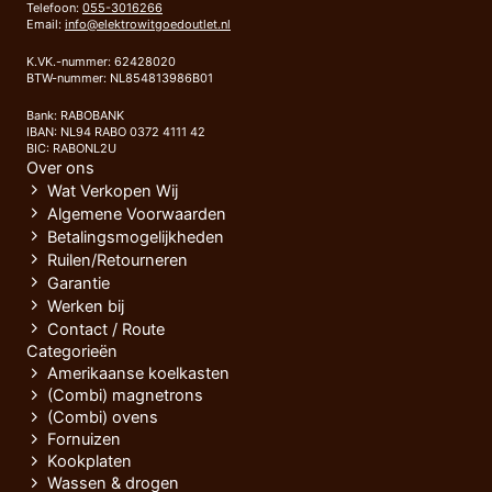
Telefoon:
055-3016266
Email:
info@elektrowitgoedoutlet.nl
K.VK.-nummer: 62428020
BTW-nummer: NL854813986B01
Bank: RABOBANK
IBAN: NL94 RABO 0372 4111 42
BIC: RABONL2U
Over ons
Wat Verkopen Wij
Algemene Voorwaarden
Betalingsmogelijkheden
Ruilen/Retourneren
Garantie
Werken bij
Contact / Route
Categorieën
Amerikaanse koelkasten
(Combi) magnetrons
(Combi) ovens
Fornuizen
Kookplaten
Wassen & drogen