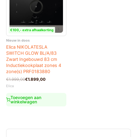
€100,- extra afhaalkorting
Nieuw in doos
Elica NIKOLATESLA
SWITCH GLOW BL/A/83
Zwart Ingebouwd 83 cm
Inductiekookplaat zones 4
zone(s) PRF0183880
Oorspronkelijke
Huidige
€
1.999,00
€
1.899,00
prijs
prijs
Elica
was:
is:
€1.999,00.
€1.899,00.
Toevoegen aan
winkelwagen