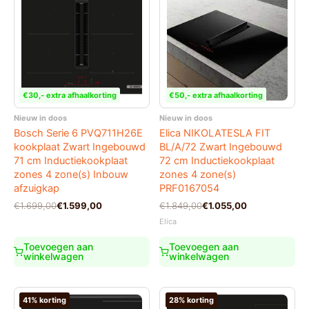
€30,- extra afhaalkorting
€50,- extra afhaalkorting
Nieuw in doos
Nieuw in doos
Bosch Serie 6 PVQ711H26E
Elica NIKOLATESLA FIT
kookplaat Zwart Ingebouwd
BL/A/72 Zwart Ingebouwd
71 cm Inductiekookplaat
72 cm Inductiekookplaat
zones 4 zone(s) Inbouw
zones 4 zone(s)
afzuigkap
PRF0167054
Oorspronkelijke
Huidige
Oorspronkelijke
Huidige
€
1.699,00
€
1.599,00
€
1.849,00
€
1.055,00
prijs
prijs
prijs
prijs
Elica
was:
is:
was:
is:
€1.699,00.
€1.599,00.
€1.849,00.
€1.055,00.
Toevoegen aan
Toevoegen aan
winkelwagen
winkelwagen
41% korting
28% korting