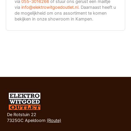
via
055-3016266
of stuur ons gerust een mailtje
via
info@elektrowitgoedoutlet.nl
. Daarnaast heeft u
de mogelijkheid om ons assortiment te komen
bekijken in onze showroom in Kampen.
De Rotstuin 22
7325GC Apeldoorn
(Route)