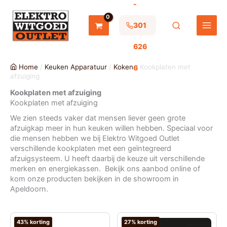
-
Ga
naar
de
301
inhoud
626
Home
/
Keuken Apparatuur
/
Koken
/ Kookplaten met
6
afzuiging
Kookplaten met afzuiging
Kookplaten met afzuiging
We zien steeds vaker dat mensen liever geen grote
afzuigkap meer in hun keuken willen hebben. Speciaal voor
die mensen hebben we bij Elektro Witgoed Outlet
verschillende kookplaten met een geïntegreerd
afzuigsysteem. U heeft daarbij de keuze uit verschillende
merken en energiekassen.
Bekijk ons aanbod online of
kom onze producten bekijken in de showroom in
Apeldoorn.
43% korting
27% korting