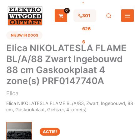
-
Ga
naar
de
301
inhoud
626
NIEUW IN DOOS
6
Elica NIKOLATESLA FLAME
BL/A/88 Zwart Ingebouwd
88 cm Gaskookplaat 4
zone(s) PRF0147740A
Elica
Elica NIKOLATESLA FLAME BL/A/83, Zwart, Ingebouwd, 88
cm, Gaskookplaat, Gietijzer, 4 zone(s)
ACTIE!