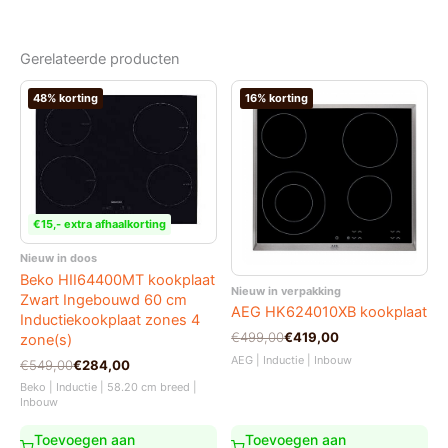
Gerelateerde producten
48% korting
16% korting
€15,- extra afhaalkorting
Nieuw in doos
Beko HII64400MT kookplaat
Nieuw in verpakking
Zwart Ingebouwd 60 cm
AEG HK624010XB kookplaat
Inductiekookplaat zones 4
Oorspronkelijke
Huidige
€
499,00
€
419,00
zone(s)
prijs
prijs
AEG | Inductie | Inbouw
Oorspronkelijke
Huidige
€
549,00
€
284,00
was:
is:
prijs
prijs
€499,00.
€419,00.
Beko | Inductie | 58.20 cm breed |
was:
is:
Inbouw
€549,00.
€284,00.
Toevoegen aan
Toevoegen aan