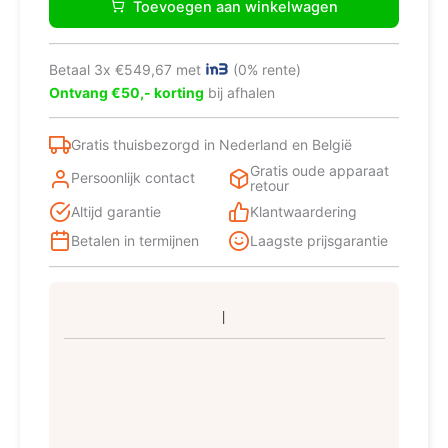
Toevoegen aan winkelwagen
FLAME
BL/A/88
Zwart
Betaal 3x €549,67 met
(0% rente)
Ingebouwd
Ontvang €50,- korting
bij afhalen
88
cm
Gaskookplaat
Gratis thuisbezorgd in Nederland en België
4
Gratis oude apparaat
Persoonlijk contact
zone(s)
retour
PRF0147740A
Altijd garantie
Klantwaardering
aantal
Betalen in termijnen
Laagste prijsgarantie