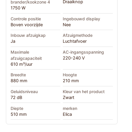
Draaiknop
brander/kookzone 4
1750 W
Controle positie
Ingebouwd display
Boven voorzijde
Nee
Inbouw afzuigkap
Afzuigmethode
Ja
Luchtafvoer
Maximale
AC-ingangsspanning
220-240 V
afzuigcapaciteit
610 m³/uur
Breedte
Hoogte
880 mm
210 mm
Geluidsniveau
Kleur van het product
72 dB
Zwart
Diepte
merken
510 mm
Elica