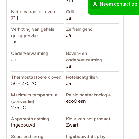
71 l
Neem contact op
Netto capaciteit oven
Grill
71 l
Ja
Verhitting van gehele
Zelfreinigend
Ja
grilloppervlak
Ja
Onderverwarming
Boven- en
Ja
onderverwarming
Ja
Thermostaatbereik oven
Heteluchtgrillen
50 – 275 °C
Ja
Maximum temperatuur
Reinigingstechnologie
ecoClean
(convectie)
275 °C
Apparaatplaatsing
Kleur van het product
Ingebouwd
Zwart
Soort bediening
Ingebouwd display