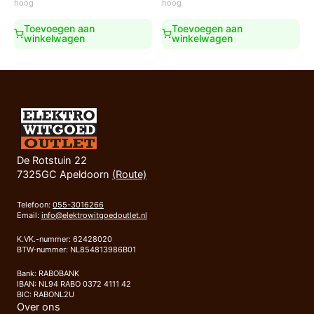
hoog
hoog
€799,00.
€649,00.
€649,00.
€575,00.
Toevoegen aan
Toevoegen aan
winkelwagen
winkelwagen
De Rotstuin 22
7325GC Apeldoorn
(Route)
Telefoon:
055-3016266
Email:
info@elektrowitgoedoutlet.nl
K.VK.-nummer: 62428020
BTW-nummer: NL854813986B01
Bank: RABOBANK
IBAN: NL94 RABO 0372 4111 42
BIC: RABONL2U
Over ons