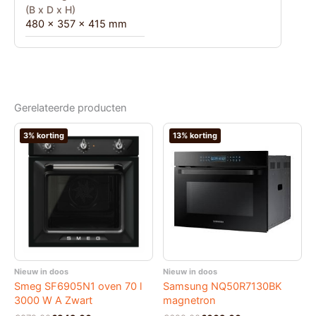
(B x D x H)
480 x 357 x 415 mm
Gerelateerde producten
3% korting
13% korting
Nieuw in doos
Nieuw in doos
Smeg SF6905N1 oven 70 l
Samsung NQ50R7130BK
3000 W A Zwart
magnetron