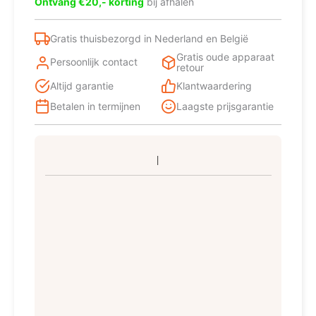
Ontvang €20,- korting
bij afhalen
l
A
Zwart
Gratis thuisbezorgd in Nederland en België
aantal
Gratis oude apparaat
Persoonlijk contact
retour
Altijd garantie
Klantwaardering
Betalen in termijnen
Laagste prijsgarantie