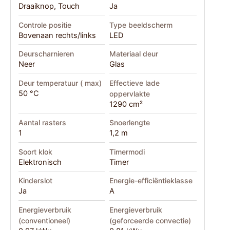
Draaiknop, Touch
Ja
Controle positie
Type beeldscherm
Bovenaan rechts/links
LED
Deurscharnieren
Materiaal deur
Neer
Glas
Deur temperatuur ( max)
Effectieve lade
50 °C
oppervlakte
1290 cm²
Aantal rasters
Snoerlengte
1
1,2 m
Soort klok
Timermodi
Elektronisch
Timer
Kinderslot
Energie-efficiëntieklasse
Ja
A
Energieverbruik
Energieverbruik
(conventioneel)
(geforceerde convectie)