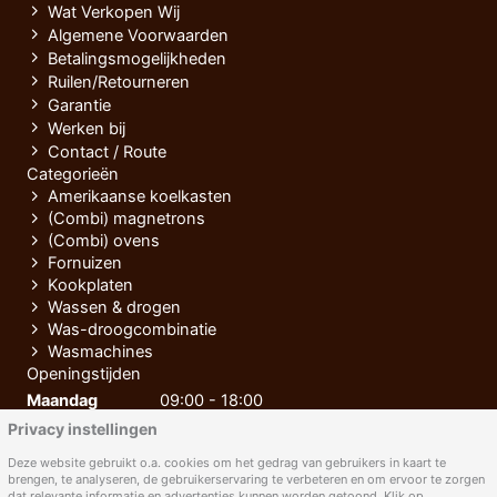
Wat Verkopen Wij
Algemene Voorwaarden
Betalingsmogelijkheden
Ruilen/Retourneren
Garantie
Werken bij
Contact / Route
Categorieën
Amerikaanse koelkasten
(Combi) magnetrons
(Combi) ovens
Fornuizen
Kookplaten
Wassen & drogen
Was-droogcombinatie
Wasmachines
Openingstijden
Maandag
09:00 - 18:00
Privacy instellingen
Dinsdag
09:00 - 18:00
Woensdag
09:00 - 18:00
Deze website gebruikt o.a. cookies om het gedrag van gebruikers in kaart te
brengen, te analyseren, de gebruikerservaring te verbeteren en om ervoor te zorgen
Donderdag
09:00 - 18:00
dat relevante informatie en advertenties kunnen worden getoond. Klik op