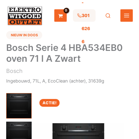
-
Ga
naar
de
301
inhoud
626
NIEUW IN DOOS
6
Bosch Serie 4 HBA534EB0
oven 71 l A Zwart
Bosch
Ingebouwd, 71L, A, EcoClean (achter), 31639g
ACTIE!