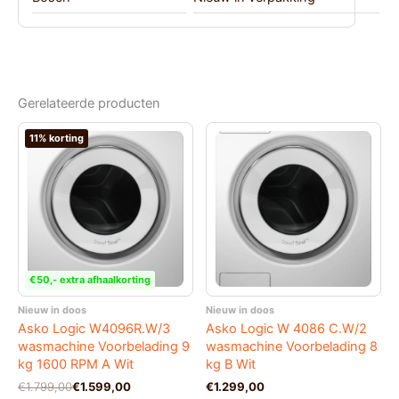
Gerelateerde producten
11% korting
€50,- extra afhaalkorting
Nieuw in doos
Nieuw in doos
Asko Logic W4096R.W/3
Asko Logic W 4086 C.W/2
wasmachine Voorbelading 9
wasmachine Voorbelading 8
kg 1600 RPM A Wit
kg B Wit
Oorspronkelijke
Huidige
€
1.799,00
€
1.599,00
€
1.299,00