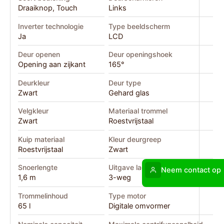
Draaiknop, Touch
Links
Inverter technologie
Type beeldscherm
Ja
LCD
Deur openen
Deur openingshoek
Opening aan zijkant
165°
Deurkleur
Deur type
Zwart
Gehard glas
Velgkleur
Materiaal trommel
Zwart
Roestvrijstaal
Kuip materiaal
Kleur deurgreep
Roestvrijstaal
Zwart
Snoerlengte
Uitgave lade type
Neem contact op
1,6 m
3-weg
Trommelinhoud
Type motor
65 l
Digitale omvormer