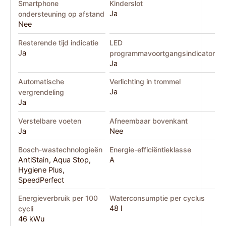
Smartphone
Kinderslot
Ja
ondersteuning op afstand
Nee
Resterende tijd indicatie
LED
Ja
programmavoortgangsindicator
Ja
Automatische
Verlichting in trommel
Ja
vergrendeling
Ja
Verstelbare voeten
Afneembaar bovenkant
Ja
Nee
Bosch-wastechnologieën
Energie-efficiëntieklasse
AntiStain, Aqua Stop,
A
Hygiene Plus,
SpeedPerfect
Energieverbruik per 100
Waterconsumptie per cyclus
48 l
cycli
46 kWu