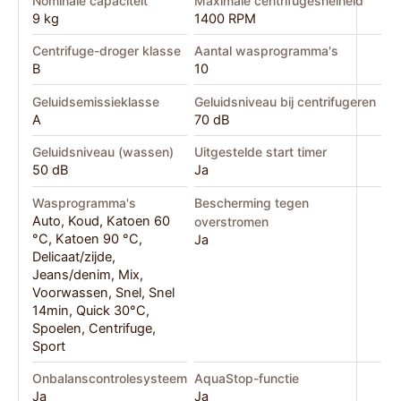
Nominale capaciteit
Maximale centrifugesnelheid
9 kg
1400 RPM
Centrifuge-droger klasse
Aantal wasprogramma's
B
10
Geluidsemissieklasse
Geluidsniveau bij centrifugeren
A
70 dB
Geluidsniveau (wassen)
Uitgestelde start timer
50 dB
Ja
Wasprogramma's
Bescherming tegen
Auto, Koud, Katoen 60
overstromen
°C, Katoen 90 °C,
Ja
Delicaat/zijde,
Jeans/denim, Mix,
Voorwassen, Snel, Snel
14min, Quick 30°C,
Spoelen, Centrifuge,
Sport
Onbalanscontrolesysteem
AquaStop-functie
Ja
Ja