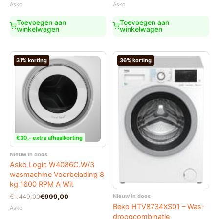
prijs
prijs
Asko
Asko
was:
is:
€1.799,00.
€1.599,00.
Toevoegen aan
Toevoegen aan
winkelwagen
winkelwagen
31% korting
36% korting
€30,- extra afhaalkorting
Nieuw in doos
Asko Logic W4086C.W/3
wasmachine Voorbelading 8
kg 1600 RPM A Wit
Oorspronkelijke
Huidige
Nieuw in doos
€
1.449,00
€
999,00
prijs
prijs
Beko HTV8734XS01 – Was-
Asko
was:
is:
droogcombinatie