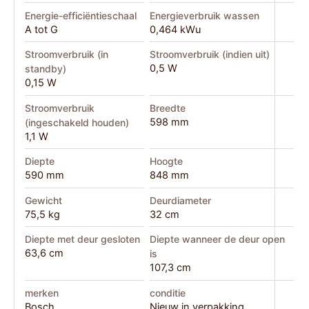
Energie-efficiëntieschaal
Energieverbruik wassen
A tot G
0,464 kWu
Stroomverbruik (in
Stroomverbruik (indien uit)
0,5 W
standby)
0,15 W
Stroomverbruik
Breedte
598 mm
(ingeschakeld houden)
1,1 W
Diepte
Hoogte
590 mm
848 mm
Gewicht
Deurdiameter
75,5 kg
32 cm
Diepte met deur gesloten
Diepte wanneer de deur open
63,6 cm
is
107,3 cm
merken
conditie
Bosch
Nieuw in verpakking