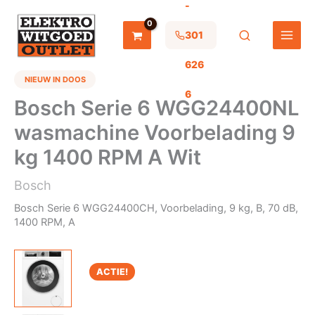
-
Ga
naar
de
301
inhoud
626
NIEUW IN DOOS
6
Bosch Serie 6 WGG24400NL
wasmachine Voorbelading 9
kg 1400 RPM A Wit
Bosch
Bosch Serie 6 WGG24400CH, Voorbelading, 9 kg, B, 70 dB,
1400 RPM, A
ACTIE!