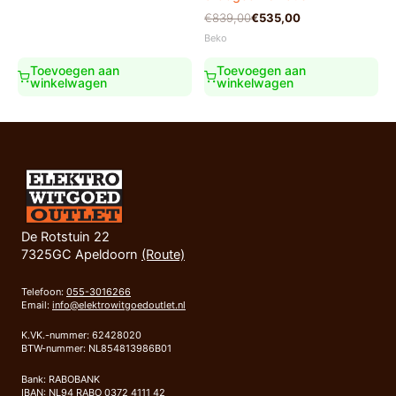
€1.449,00.
€999,00.
Oorspronkelijke
Huidige
€
839,00
€
535,00
prijs
prijs
Beko
was:
is:
€839,00.
€535,00.
Toevoegen aan
Toevoegen aan
winkelwagen
winkelwagen
De Rotstuin 22
7325GC Apeldoorn
(Route)
Telefoon:
055-3016266
Email:
info@elektrowitgoedoutlet.nl
K.VK.-nummer: 62428020
BTW-nummer: NL854813986B01
Bank: RABOBANK
IBAN: NL94 RABO 0372 4111 42