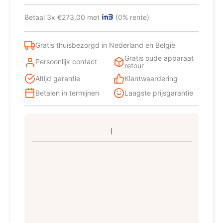
WGG24400NL
wasmachine
Betaal 3x €273,00 met
(0% rente)
Voorbelading
9
kg
Gratis thuisbezorgd in Nederland en België
1400
Gratis oude apparaat
RPM
Persoonlijk contact
retour
A
Altijd garantie
Klantwaardering
Wit
aantal
Betalen in termijnen
Laagste prijsgarantie