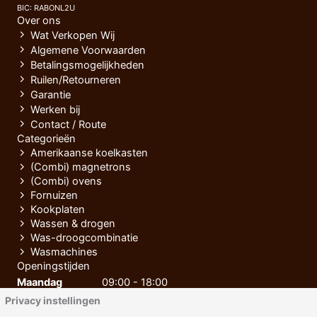
BIC: RABONL2U
Over ons
Wat Verkopen Wij
Algemene Voorwaarden
Betalingsmogelijkheden
Ruilen/Retourneren
Garantie
Werken bij
Contact / Route
Categorieën
Amerikaanse koelkasten
(Combi) magnetrons
(Combi) ovens
Fornuizen
Kookplaten
Wassen & drogen
Was-droogcombinatie
Wasmachines
Openingstijden
Maandag
09:00 - 18:00
Privacy instellingen
Dinsdag
09:00 - 18:00