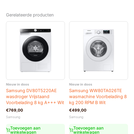
Gerelateerde producten
Nieuw in doos
Nieuw in doos
Samsung DV80T5220AE
Samsung WW80TA026TE
wasdroger Vrijstaand
wasmachine Voorbelading 8
Voorbelading 8 kg A+++ Wit
kg 200 RPM B Wit
€
769,00
€
499,00
Samsung
Samsung
Toevoegen aan
Toevoegen aan
winkelwagen
winkelwagen