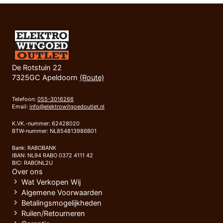
De Rotstuin 22
7325GC Apeldoorn
(Route)
Telefoon:
055-3016266
Email:
info@elektrowitgoedoutlet.nl
K.VK.-nummer: 62428020
BTW-nummer: NL854813986B01
Bank: RABOBANK
IBAN: NL94 RABO 0372 4111 42
BIC: RABONL2U
Over ons
Wat Verkopen Wij
Algemene Voorwaarden
Betalingsmogelijkheden
Ruilen/Retourneren