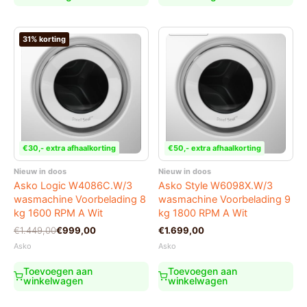
31% korting
€30,- extra afhaalkorting
€50,- extra afhaalkorting
Nieuw in doos
Nieuw in doos
Asko Logic W4086C.W/3
Asko Style W6098X.W/3
wasmachine Voorbelading 8
wasmachine Voorbelading 9
kg 1600 RPM A Wit
kg 1800 RPM A Wit
Oorspronkelijke
Huidige
€
1.449,00
€
999,00
€
1.699,00
prijs
prijs
Asko
Asko
was:
is:
€1.449,00.
€999,00.
Toevoegen aan
Toevoegen aan
winkelwagen
winkelwagen