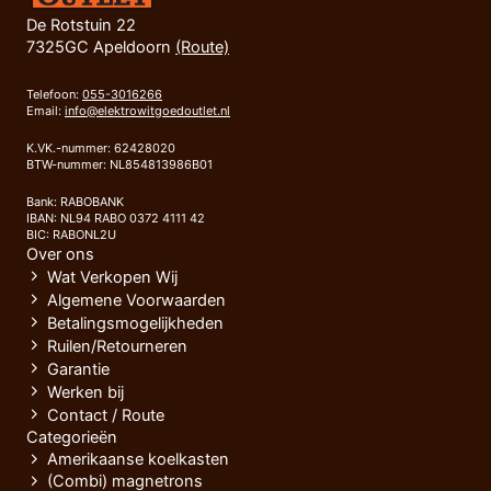
De Rotstuin 22
7325GC Apeldoorn
(Route)
Telefoon:
055-3016266
Email:
info@elektrowitgoedoutlet.nl
K.VK.-nummer: 62428020
BTW-nummer: NL854813986B01
Bank: RABOBANK
IBAN: NL94 RABO 0372 4111 42
BIC: RABONL2U
Over ons
Wat Verkopen Wij
Algemene Voorwaarden
Betalingsmogelijkheden
Ruilen/Retourneren
Garantie
Werken bij
Contact / Route
Categorieën
Amerikaanse koelkasten
(Combi) magnetrons