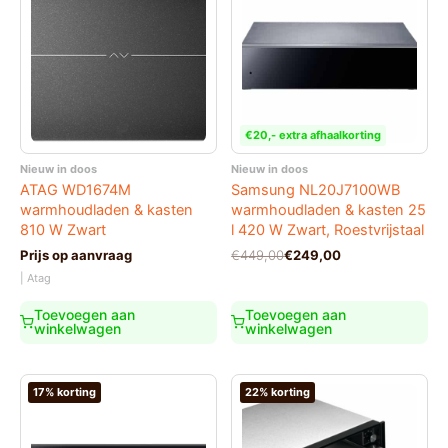
€20,- extra afhaalkorting
Nieuw in doos
Nieuw in doos
ATAG WD1674M
Samsung NL20J7100WB
warmhoudladen & kasten
warmhoudladen & kasten 25
810 W Zwart
l 420 W Zwart, Roestvrijstaal
Oorspronkelijke
Huidige
Prijs op aanvraag
€
449,00
€
249,00
prijs
prijs
| Atag
was:
is:
€449,00.
€249,00.
Toevoegen aan
Toevoegen aan
winkelwagen
winkelwagen
17% korting
22% korting