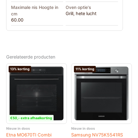
Maximale nis Hoogte in
Oven optie's
Grill
,
hete lucht
cm
60.00
Gerelateerde producten
13% korting
11% korting
€50,- extra afhaalkorting
Nieuw in doos
Nieuw in doos
Etna MO670TI Combi
Samsung NV75K5541RS