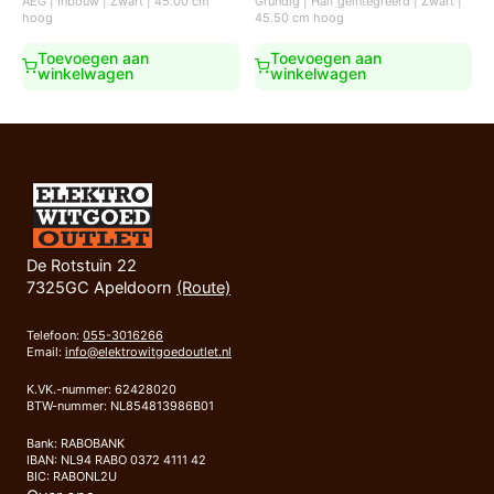
AEG | Inbouw | Zwart | 45.00 cm
Grundig | Half geïntegreerd | Zwart |
was:
is:
hoog
45.50 cm hoog
€999,00.
€749,00.
Toevoegen aan
Toevoegen aan
winkelwagen
winkelwagen
De Rotstuin 22
7325GC Apeldoorn
(Route)
Telefoon:
055-3016266
Email:
info@elektrowitgoedoutlet.nl
K.VK.-nummer: 62428020
BTW-nummer: NL854813986B01
Bank: RABOBANK
IBAN: NL94 RABO 0372 4111 42
BIC: RABONL2U