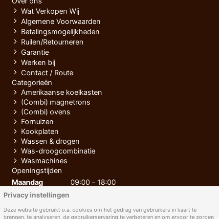
Over ons
Wat Verkopen Wij
Algemene Voorwaarden
Betalingsmogelijkheden
Ruilen/Retourneren
Garantie
Werken bij
Contact / Route
Categorieën
Amerikaanse koelkasten
(Combi) magnetrons
(Combi) ovens
Fornuizen
Kookplaten
Wassen & drogen
Was-droogcombinatie
Wasmachines
Openingstijden
Maandag
09:00 - 18:00
Privacy instellingen
Dinsdag
09:00 - 18:00
Woensdag
09:00 - 18:00
Deze website gebruikt o.a. cookies om het gedrag van gebruikers in kaart te
brengen, te analyseren, de gebruikerservaring te verbeteren en om ervoor te zorgen