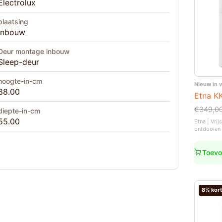
Electrolux
plaatsing
Inbouw
Deur montage inbouw
Sleep-deur
hoogte-in-cm
Nieuw in 
88.00
Etna K
Oorspro
Huidige
€
349,0
diepte-in-cm
prijs
prijs
55.00
Etna | Vri
was:
is:
ontdooien
€349,0
€299,0
Toevo
8% kort