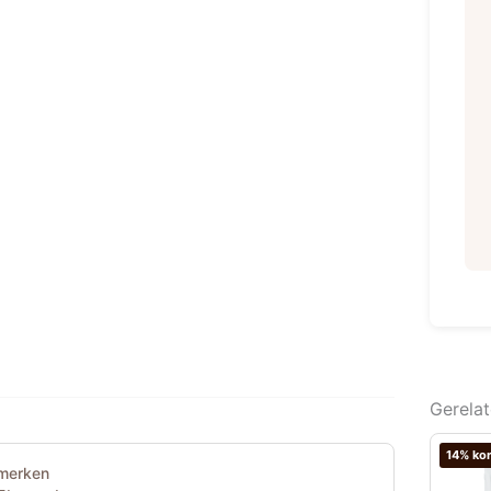
Gerela
14% kor
merken