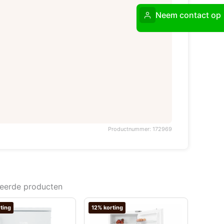
Neem contact op
Productnummer: 172969
teerde producten
ting
12% korting