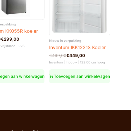
verpakking
um KK055R koeler
nkelijke
0
€
299,00
Nieuw in verpakking
 Vrijstaand | RVS
Inventum IKK1221S Koeler
.
0.
Oorspronkelijke
Huidige
€
499,00
€
449,00
prijs
prijs
Inventum | Inbouw | 122.00 cm hoog
was:
is:
€499,00.
€449,00.
egen aan winkelwagen
Toevoegen aan winkelwagen