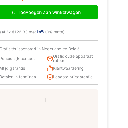
ctrolux
499,00.
379,00.
B2AE88S
Toevoegen aan winkelwagen
ler
tal
aal 3x €126,33 met
(0% rente)
Gratis thuisbezorgd in Nederland en België
Gratis oude apparaat
Persoonlijk contact
retour
Altijd garantie
Klantwaardering
Betalen in termijnen
Laagste prijsgarantie