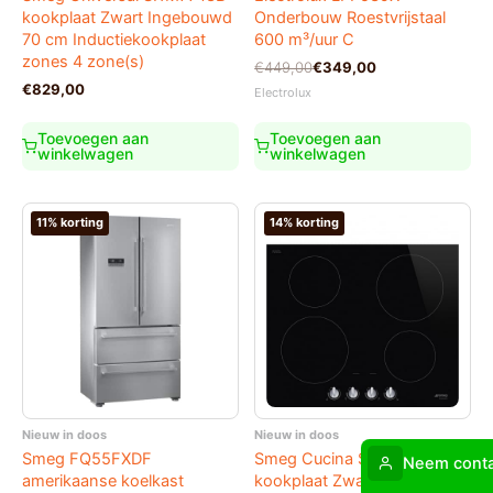
kookplaat Zwart Ingebouwd
Onderbouw Roestvrijstaal
70 cm Inductiekookplaat
600 m³/uur C
zones 4 zone(s)
Oorspronkelijke
Huidige
€
449,00
€
349,00
prijs
prijs
€
829,00
Electrolux
was:
is:
€449,00.
€349,00.
Toevoegen aan
Toevoegen aan
winkelwagen
winkelwagen
11% korting
14% korting
Nieuw in doos
Nieuw in doos
Smeg FQ55FXDF
Smeg Cucina SI264DM
Neem conta
amerikaanse koelkast
kookplaat Zwart Ingebouwd