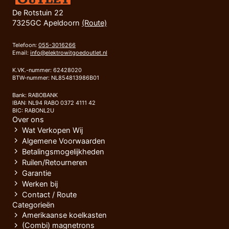
De Rotstuin 22
7325GC Apeldoorn
(Route)
Telefoon:
055-3016266
Email:
info@elektrowitgoedoutlet.nl
K.VK.-nummer: 62428020
BTW-nummer: NL854813986B01
Bank: RABOBANK
IBAN: NL94 RABO 0372 4111 42
BIC: RABONL2U
Over ons
Wat Verkopen Wij
Algemene Voorwaarden
Betalingsmogelijkheden
Ruilen/Retourneren
Garantie
Werken bij
Contact / Route
Categorieën
Amerikaanse koelkasten
(Combi) magnetrons