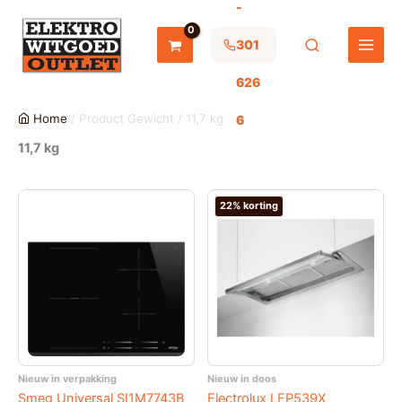
-
Ga
naar
de
301
inhoud
626
Home
/ Product Gewicht / 11,7 kg
6
11,7 kg
22% korting
Nieuw in verpakking
Nieuw in doos
Smeg Universal SI1M7743B
Electrolux LFP539X