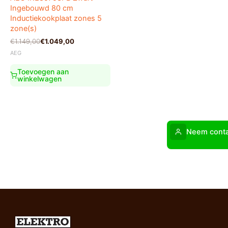
Ingebouwd 80 cm
Inductiekookplaat zones 5
zone(s)
Oorspronkelijke
Huidige
€
1.149,00
€
1.049,00
prijs
prijs
AEG
was:
is:
€1.149,00.
€1.049,00.
Toevoegen aan
winkelwagen
Neem conta