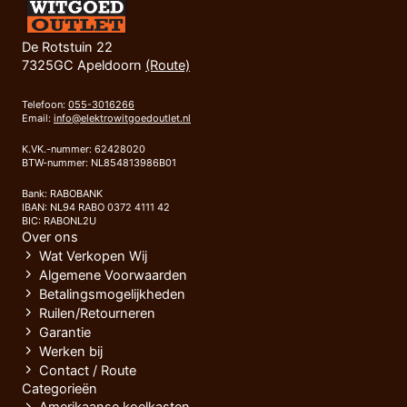
De Rotstuin 22
7325GC Apeldoorn
(Route)
Telefoon:
055-3016266
Email:
info@elektrowitgoedoutlet.nl
K.VK.-nummer: 62428020
BTW-nummer: NL854813986B01
Bank: RABOBANK
IBAN: NL94 RABO 0372 4111 42
BIC: RABONL2U
Over ons
Wat Verkopen Wij
Algemene Voorwaarden
Betalingsmogelijkheden
Ruilen/Retourneren
Garantie
Werken bij
Contact / Route
Categorieën