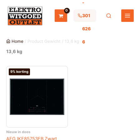
-
Ga
naar
de
301
inhoud
626
Home
/ Product Gewicht / 13,6 kg
6
13,6 kg
9% korting
Nieuw in doos
AEG IKE85753FB Zwart