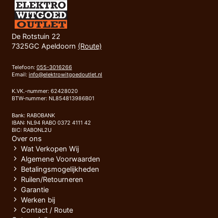
De Rotstuin 22
7325GC Apeldoorn
(Route)
Telefoon:
055-3016266
Email:
info@elektrowitgoedoutlet.nl
K.VK.-nummer: 62428020
BTW-nummer: NL854813986B01
Bank: RABOBANK
IBAN: NL94 RABO 0372 4111 42
BIC: RABONL2U
Over ons
Wat Verkopen Wij
Algemene Voorwaarden
Betalingsmogelijkheden
Ruilen/Retourneren
Garantie
Werken bij
Contact / Route