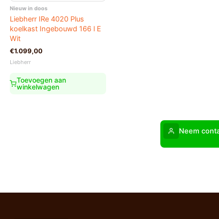
Nieuw in doos
Liebherr IRe 4020 Plus
koelkast Ingebouwd 166 l E
Wit
€
1.099,00
Liebherr
Toevoegen aan
winkelwagen
Neem conta