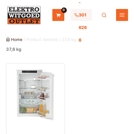
-
Ga
naar
de
301
inhoud
626
Home
/ Product Gewicht / 37,8 kg
6
37,8 kg