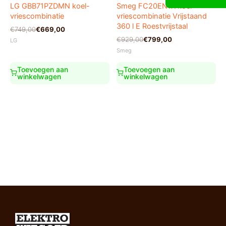
LG GBB71PZDMN koel-
Smeg FC20EN1X koel-
vriescombinatie
vriescombinatie Vrijstaand
360 l E Roestvrijstaal
Oorspronkelijke
Huidige
€
749,00
€
669,00
prijs
prijs
Oorspronkelijke
Huidige
€
929,00
€
799,00
LG
was:
is:
prijs
prijs
Smeg
€749,00.
€669,00.
was:
is:
€929,00.
€799,00.
Toevoegen aan
Toevoegen aan
winkelwagen
winkelwagen