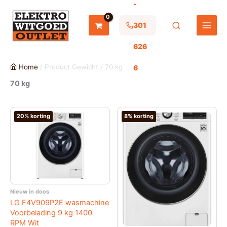
-
Ga
naar
de
301
inhoud
626
Home
/ Product Gewicht / 70 kg
6
70 kg
20% korting
8% korting
Nieuw in doos
LG F4V909P2E wasmachine
Voorbelading 9 kg 1400
RPM Wit