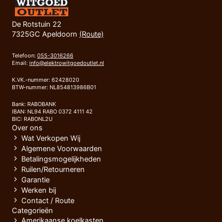
De Rotstuin 22
7325GC Apeldoorn
(Route)
Telefoon:
055-3016266
Email:
info@elektrowitgoedoutlet.nl
K.VK.-nummer: 62428020
BTW-nummer: NL854813986B01
Bank: RABOBANK
IBAN: NL94 RABO 0372 4111 42
BIC: RABONL2U
Over ons
Wat Verkopen Wij
Algemene Voorwaarden
Betalingsmogelijkheden
Ruilen/Retourneren
Garantie
Werken bij
Contact / Route
Categorieën
Amerikaanse koelkasten