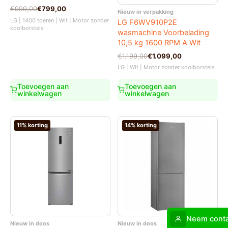
Oorspronkelijke
Huidige
€
999,00
€
799,00
Nieuw in verpakking
prijs
prijs
LG | 1400 toeren | Wit | Motor zonder
LG F6WV910P2E
was:
is:
koolborstels
wasmachine Voorbelading
€999,00.
€799,00.
10,5 kg 1600 RPM A Wit
Oorspronkelijke
Huidige
€
1.199,00
€
1.099,00
prijs
prijs
LG | Wit | Motor zonder koolborstels
was:
is:
€1.199,00.
€1.099,00.
Toevoegen aan
Toevoegen aan
winkelwagen
winkelwagen
11% korting
14% korting
Neem conta
Nieuw in doos
Nieuw in doos