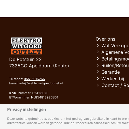
Over ons
Wat Verkope
Algemene V
Betalingsmo
De Rotstuin 22
Ruilen/Retou
7325GC Apeldoorn
(Route)
Garantie
Werken bij
Telefoon:
055-3016266
Email:
info@elektrowitgoedoutlet.nl
Contact / R
K.VK.-nummer: 62428020
BTW-nummer: NL854813986B01
Bank: RABOBANK
Privacy instellingen
IBAN: NL94 RABO 0372 4111 42
BIC: RABONL2U
Deze website gebruikt o.a. cookies om het gedrag van gebruikers in kaart te breng
advertenties kunnen worden getoond. Klik op 'voorkeuren aanpassen' om uw toeste