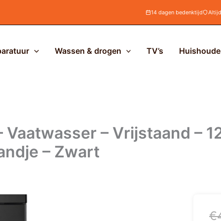
14 dagen bedenktijd
Altij
aratuur
Wassen & drogen
TV’s
Huishoudel
aatwasser – Vrijstaand – 12
ndje – Zwart
Oo
H
€