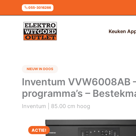
Ga
055-3016266
naar
de
inhoud
Keuken App
NIEUW IN DOOS
Inventum VVW6008AB – V
programma’s – Bestekma
Inventum | 85.00 cm hoog
ACTIE!