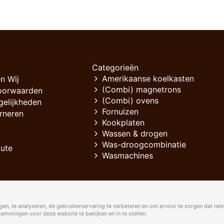
Categorieën
Amerikaanse koelkasten
n Wij
(Combi) magnetrons
oorwaarden
(Combi) ovens
gelijkheden
Fornuizen
rneren
Kookplaten
Wassen & drogen
Was-droogcombinatie
oute
Wasmachines
en, te analyseren, de gebruikerservaring te verbeteren en om ervoor te zorgen dat rele
mmingen voor deze website te bekijken en in te stellen.