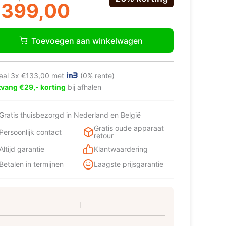
ijs
ijs
€
399,00
as:
:
entum
499,00.
399,00.
W6008AB
Toevoegen aan winkelwagen
twasser
jstaand
aal 3x €133,00 met
(0% rente)
vang €29,- korting
bij afhalen
verts
Gratis thuisbezorgd in Nederland en België
Gratis oude apparaat
Persoonlijk contact
gramma’s
retour
Altijd garantie
Klantwaardering
tekmandje
Betalen in termijnen
Laagste prijsgarantie
rt
tal