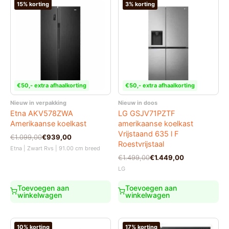
15% korting
3% korting
€50,- extra afhaalkorting
€50,- extra afhaalkorting
Nieuw in verpakking
Nieuw in doos
Etna AKV578ZWA
LG GSJV71PZTF
Amerikaanse koelkast
amerikaanse koelkast
Vrijstaand 635 l F
Oorspronkelijke
Huidige
€
1.099,00
€
939,00
Roestvrijstaal
prijs
prijs
Etna | Zwart Rvs | 91.00 cm breed
was:
is:
Oorspronkelijke
Huidige
€
1.499,00
€
1.449,00
€1.099,00.
€939,00.
prijs
prijs
LG
was:
is:
€1.499,00.
€1.449,00.
Toevoegen aan
Toevoegen aan
winkelwagen
winkelwagen
10% korting
17% korting