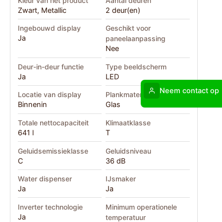
Kleur van het product
Aantal deuren
Zwart, Metallic
2 deur(en)
Ingebouwd display
Geschikt voor
Ja
paneelaanpassing
Nee
Deur-in-deur functie
Type beeldscherm
Ja
LED
Neem contact op
Locatie van display
Plankmateriaal
Binnenin
Glas
Totale nettocapaciteit
Klimaatklasse
641 l
T
Geluidsemissieklasse
Geluidsniveau
C
36 dB
Water dispenser
IJsmaker
Ja
Ja
Inverter technologie
Minimum operationele
Ja
temperatuur