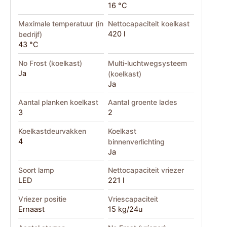
16 °C
Maximale temperatuur (in
Nettocapaciteit koelkast
420 l
bedrijf)
43 °C
No Frost (koelkast)
Multi-luchtwegsysteem
Ja
(koelkast)
Ja
Aantal planken koelkast
Aantal groente lades
3
2
Koelkastdeurvakken
Koelkast
4
binnenverlichting
Ja
Soort lamp
Nettocapaciteit vriezer
LED
221 l
Vriezer positie
Vriescapaciteit
Ernaast
15 kg/24u