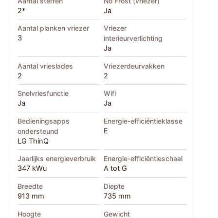
Aantal sterren
No Frost (vriezer)
2*
Ja
Aantal planken vriezer
Vriezer
3
interieurverlichting
Ja
Aantal vrieslades
Vriezerdeurvakken
2
2
Snelvriesfunctie
Wifi
Ja
Ja
Bedieningsapps
Energie-efficiëntieklasse
E
ondersteund
LG ThinQ
Jaarlijks energieverbruik
Energie-efficiëntieschaal
347 kWu
A tot G
Breedte
Diepte
913 mm
735 mm
Hoogte
Gewicht