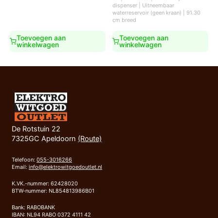
was:
is:
dispenser | Uitneembaar
€1.799,00.
€1.499,00.
waterreservoir (geen kraan) | 91.30
cm breed
Toevoegen aan
Toevoegen aan
winkelwagen
winkelwagen
De Rotstuin 22
7325GC Apeldoorn
(Route)
Telefoon:
055-3016266
Email:
info@elektrowitgoedoutlet.nl
K.VK.-nummer: 62428020
BTW-nummer: NL854813986B01
Bank: RABOBANK
IBAN: NL94 RABO 0372 4111 42