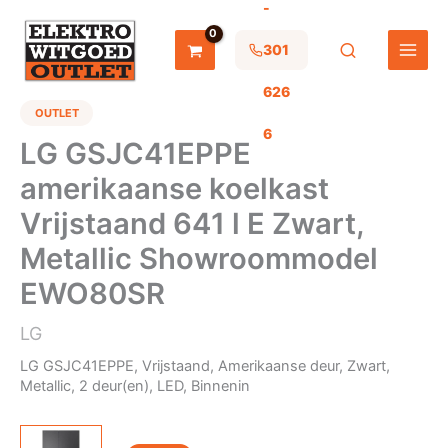
-
Ga
naar
de
301
inhoud
626
OUTLET
6
LG GSJC41EPPE
amerikaanse koelkast
Vrijstaand 641 l E Zwart,
Metallic Showroommodel
EWO80SR
LG
LG GSJC41EPPE, Vrijstaand, Amerikaanse deur, Zwart,
Metallic, 2 deur(en), LED, Binnenin