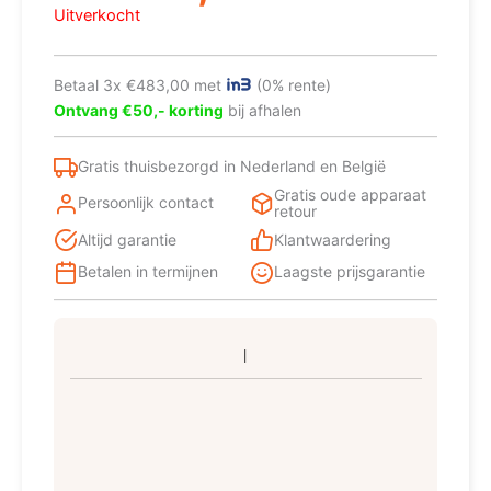
€1.899,00.
€1.449,00.
Uitverkocht
Betaal 3x €483,00 met
(0% rente)
Ontvang €50,- korting
bij afhalen
Gratis thuisbezorgd in Nederland en België
Gratis oude apparaat
Persoonlijk contact
retour
Altijd garantie
Klantwaardering
Betalen in termijnen
Laagste prijsgarantie