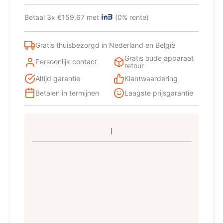
Premium
diepvriezer
Betaal 3x €159,67 met
(0% rente)
Vrieskast
Vrijstaand
103
Gratis thuisbezorgd in Nederland en België
l
Gratis oude apparaat
E
Persoonlijk contact
retour
Wit
Altijd garantie
Klantwaardering
aantal
Betalen in termijnen
Laagste prijsgarantie