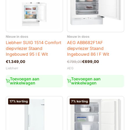
Nieuw in doos
Nieuw in doos
Liebherr SUIG 1514 Comfort
AEG ABB682F1AF
diepvriezer Staand
diepvriezer Staand
Ingebouwd 95 l E Wit
Ingebouwd 86 l F Wit
Oorspronkelijke
Huidige
€
1.349,00
€
799,00
€
699,00
prijs
prijs
Liebherr
AEG
was:
is:
€799,00.
€699,00.
Toevoegen aan
Toevoegen aan
winkelwagen
winkelwagen
17% korting
7% korting