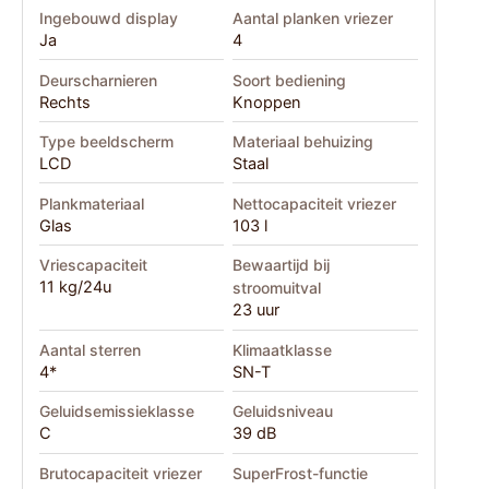
Ingebouwd display
Aantal planken vriezer
Ja
4
Deurscharnieren
Soort bediening
Rechts
Knoppen
Type beeldscherm
Materiaal behuizing
LCD
Staal
Plankmateriaal
Nettocapaciteit vriezer
Glas
103 l
Vriescapaciteit
Bewaartijd bij
11 kg/24u
stroomuitval
23 uur
Aantal sterren
Klimaatklasse
4*
SN-T
Geluidsemissieklasse
Geluidsniveau
C
39 dB
Brutocapaciteit vriezer
SuperFrost-functie