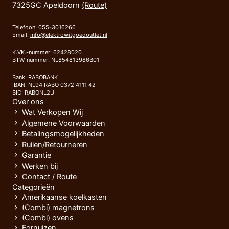
7325GC Apeldoorn
(Route)
Telefoon:
055-3016266
Email:
info@elektrowitgoedoutlet.nl
K.VK.-nummer: 62428020
BTW-nummer: NL854813986B01
Bank: RABOBANK
IBAN: NL94 RABO 0372 4111 42
BIC: RABONL2U
Over ons
Wat Verkopen Wij
Algemene Voorwaarden
Betalingsmogelijkheden
Ruilen/Retourneren
Garantie
Werken bij
Contact / Route
Categorieën
Amerikaanse koelkasten
(Combi) magnetrons
(Combi) ovens
Fornuizen