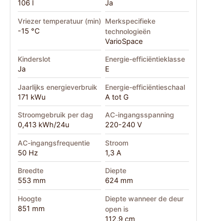
106 l
Ja
Vriezer temperatuur (min)
Merkspecifieke
-15 °C
technologieën
VarioSpace
Kinderslot
Energie-efficiëntieklasse
Ja
E
Jaarlijks energieverbruik
Energie-efficiëntieschaal
171 kWu
A tot G
Stroomgebruik per dag
AC-ingangsspanning
0,413 kWh/24u
220-240 V
AC-ingangsfrequentie
Stroom
50 Hz
1,3 A
Breedte
Diepte
553 mm
624 mm
Hoogte
Diepte wanneer de deur
851 mm
open is
112,9 cm