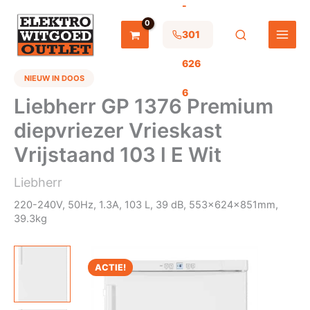
-
Ga
naar
de
301
inhoud
626
NIEUW IN DOOS
6
Liebherr GP 1376 Premium
diepvriezer Vrieskast
Vrijstaand 103 l E Wit
Liebherr
220-240V, 50Hz, 1.3A, 103 L, 39 dB, 553x624x851mm,
39.3kg
ACTIE!