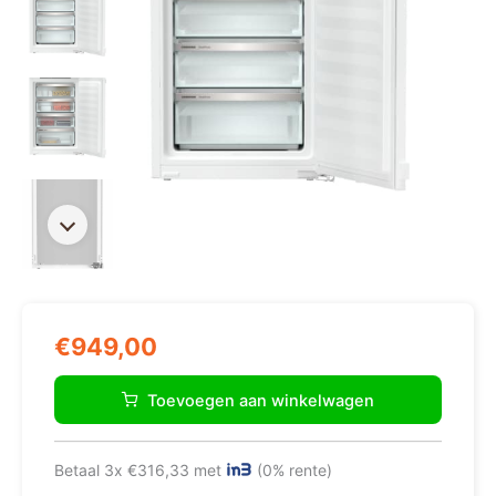
€
949,00
Liebherr
IFe
Toevoegen aan winkelwagen
3904
Pure
diepvriezer
Betaal 3x €316,33 met
(0% rente)
Vrieskast