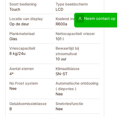
Soort bediening
Type beeldscherm
Touch
LCD
Neem contact op
Locatie van display
Koelend medium
Op de deur
R600a
Plankmateriaal
Nettocapaciteit vriezer
Glas
101 l
Vriescapaciteit
Bewaartijd bij
8 kg/24u
stroomuitval
10 uur
Aantal sterren
Klimaatklasse
4*
SN-ST
No Frost system
Automatische ontdooiing
Nee
( diepvries )
Nee
Geluidsemissieklasse
Snelvriesfunctie
B
Nee