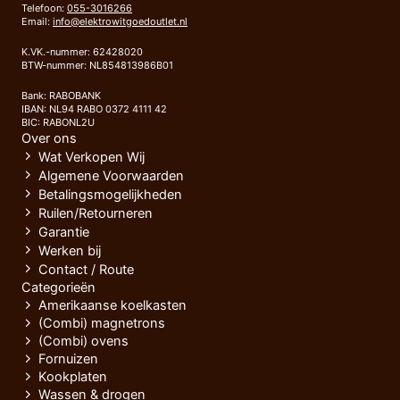
Telefoon:
055-3016266
Email:
info@elektrowitgoedoutlet.nl
K.VK.-nummer: 62428020
BTW-nummer: NL854813986B01
Bank: RABOBANK
IBAN: NL94 RABO 0372 4111 42
BIC: RABONL2U
Over ons
Wat Verkopen Wij
Algemene Voorwaarden
Betalingsmogelijkheden
Ruilen/Retourneren
Garantie
Werken bij
Contact / Route
Categorieën
Amerikaanse koelkasten
(Combi) magnetrons
(Combi) ovens
Fornuizen
Kookplaten
Wassen & drogen