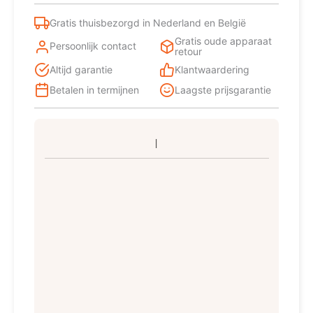
Ingebouwd
101
Gratis thuisbezorgd in Nederland en België
l
Gratis oude apparaat
E
Persoonlijk contact
retour
Wit
Altijd garantie
Klantwaardering
aantal
Betalen in termijnen
Laagste prijsgarantie