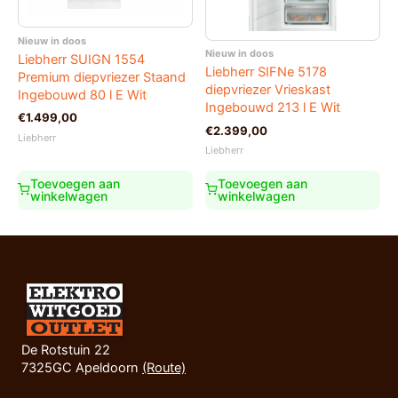
Nieuw in doos
Nieuw in doos
Liebherr SUIGN 1554
Liebherr SIFNe 5178
Premium diepvriezer Staand
diepvriezer Vrieskast
Ingebouwd 80 l E Wit
Ingebouwd 213 l E Wit
€
1.499,00
€
2.399,00
Liebherr
Liebherr
Toevoegen aan
Toevoegen aan
winkelwagen
winkelwagen
De Rotstuin 22
7325GC Apeldoorn
(Route)