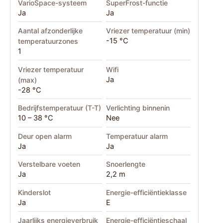
VarioSpace-systeem
SuperFrost-functie
Ja
Ja
Aantal afzonderlijke
Vriezer temperatuur (min)
-15 °C
temperatuurzones
1
Vriezer temperatuur
Wifi
Ja
(max)
-28 °C
Bedrijfstemperatuur (T-T)
Verlichting binnenin
10 – 38 °C
Nee
Deur open alarm
Temperatuur alarm
Ja
Ja
Verstelbare voeten
Snoerlengte
Ja
2,2 m
Kinderslot
Energie-efficiëntieklasse
Ja
E
Jaarlijks energieverbruik
Energie-efficiëntieschaal