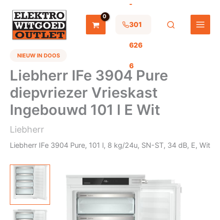
-
Ga
naar
de
301
inhoud
626
NIEUW IN DOOS
6
Liebherr IFe 3904 Pure
diepvriezer Vrieskast
Ingebouwd 101 l E Wit
Liebherr
Liebherr IFe 3904 Pure, 101 l, 8 kg/24u, SN-ST, 34 dB, E, Wit