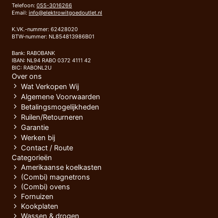
Telefoon:
055-3016266
Email:
info@elektrowitgoedoutlet.nl
K.VK.-nummer: 62428020
BTW-nummer: NL854813986B01
Bank: RABOBANK
IBAN: NL94 RABO 0372 4111 42
BIC: RABONL2U
Over ons
Wat Verkopen Wij
Algemene Voorwaarden
Betalingsmogelijkheden
Ruilen/Retourneren
Garantie
Werken bij
Contact / Route
Categorieën
Amerikaanse koelkasten
(Combi) magnetrons
(Combi) ovens
Fornuizen
Kookplaten
Wassen & drogen