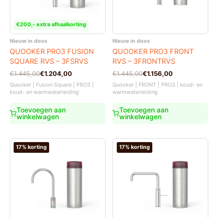
€200,- extra afhaalkorting
Nieuw in doos
Nieuw in doos
QUOOKER PRO3 FUSION
QUOOKER PRO3 FRONT
SQUARE RVS – 3FSRVS
RVS – 3FRONTRVS
Oorspronkelijke
Huidige
Oorspronkelijke
Huidige
€
1.445,00
€
1.204,00
€
1.445,00
€
1.156,00
prijs
prijs
prijs
prijs
Quooker | Fusion Square | PRO3 |
Quooker | FRONT | PRO3 | koud- en
was:
is:
was:
is:
koud- en warmwaterleiding
warmwaterleiding
€1.445,00.
€1.204,00.
€1.445,00.
€1.156,00.
Toevoegen aan
Toevoegen aan
winkelwagen
winkelwagen
17% korting
17% korting