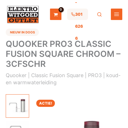
-
Ga
naar
de
301
inhoud
626
NIEUW IN DOOS
6
QUOOKER PRO3 CLASSIC
FUSION SQUARE CHROOM –
3CFSCHR
Quooker | Classic Fusion Square | PRO3 | koud-
en warmwaterleiding
ACTIE!