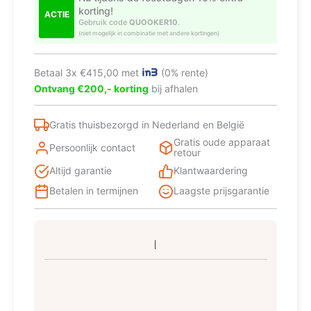
korting!
CHROOM
ACTIE
Gebruik code
QUOOKER10
.
–
(niet mogelijk in combinatie met andere kortingen)
3CFSCHR
aantal
Betaal 3x €415,00 met
(0% rente)
Ontvang €200,- korting
bij afhalen
Gratis thuisbezorgd in Nederland en België
Gratis oude apparaat
Persoonlijk contact
retour
Altijd garantie
Klantwaardering
Betalen in termijnen
Laagste prijsgarantie