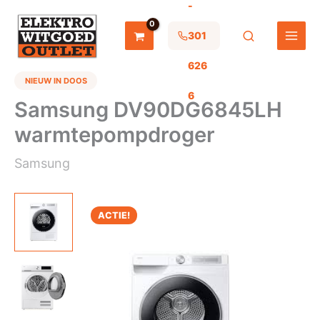
-
Ga
naar
de
301
inhoud
626
NIEUW IN DOOS
6
Samsung DV90DG6845LH
warmtepompdroger
Samsung
ACTIE!