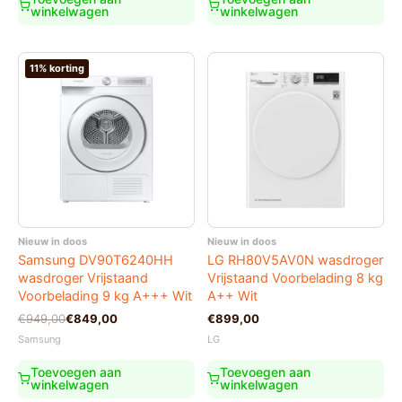
winkelwagen
winkelwagen
11% korting
Nieuw in doos
Nieuw in doos
Samsung DV90T6240HH
LG RH80V5AV0N wasdroger
wasdroger Vrijstaand
Vrijstaand Voorbelading 8 kg
Voorbelading 9 kg A+++ Wit
A++ Wit
Oorspronkelijke
Huidige
€
949,00
€
849,00
€
899,00
prijs
prijs
Samsung
LG
was:
is:
€949,00.
€849,00.
Toevoegen aan
Toevoegen aan
winkelwagen
winkelwagen