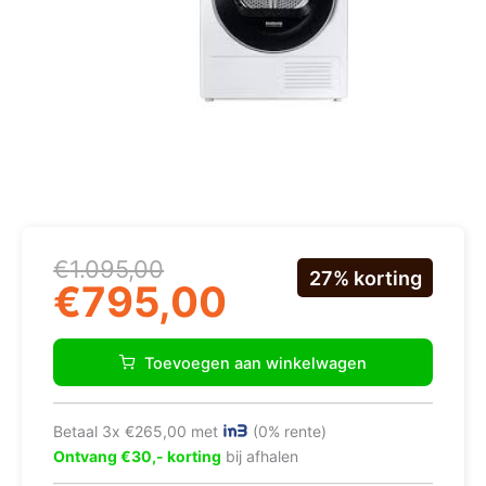
Oorspronkelijke
Huidige
€
1.095,00
27% korting
prijs
prijs
€
795,00
was:
is:
€1.095,00.
€795,00.
Samsung
DV90DG6845LH
Toevoegen aan winkelwagen
warmtepompdroger
aantal
Betaal 3x €265,00 met
(0% rente)
Ontvang €30,- korting
bij afhalen