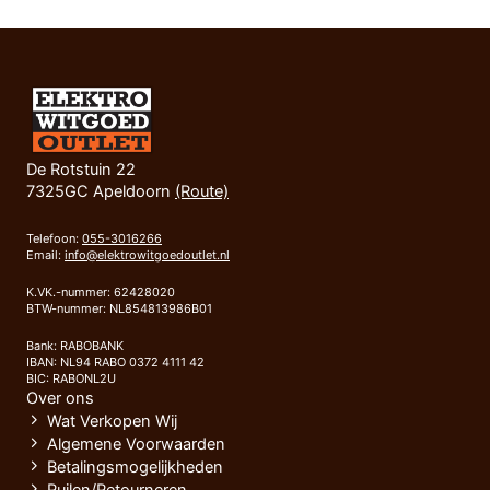
De Rotstuin 22
7325GC Apeldoorn
(Route)
Telefoon:
055-3016266
Email:
info@elektrowitgoedoutlet.nl
K.VK.-nummer: 62428020
BTW-nummer: NL854813986B01
Bank: RABOBANK
IBAN: NL94 RABO 0372 4111 42
BIC: RABONL2U
Over ons
Wat Verkopen Wij
Algemene Voorwaarden
Betalingsmogelijkheden