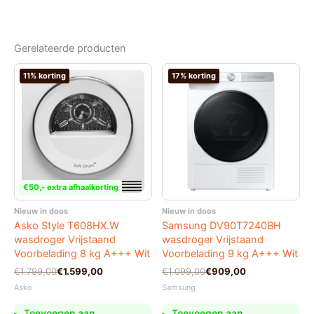
Gerelateerde producten
11% korting
17% korting
€50,- extra afhaalkorting
Nieuw in doos
Nieuw in doos
Asko Style T608HX.W
Samsung DV90T7240BH
wasdroger Vrijstaand
wasdroger Vrijstaand
Voorbelading 8 kg A+++ Wit
Voorbelading 9 kg A+++ Wit
Oorspronkelijke
Huidige
Oorspronkelijke
Huidige
€
1.799,00
€
1.599,00
€
1.099,00
€
909,00
prijs
prijs
prijs
prijs
Asko
Samsung
was:
is:
was:
is:
€1.799,00.
€1.599,00.
€1.099,00.
€909,00.
Toevoegen aan
Toevoegen aan