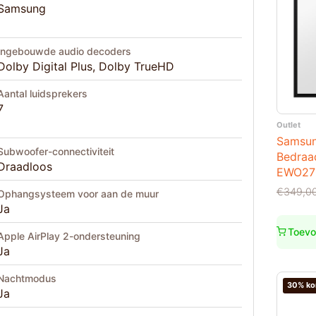
Samsung
Ingebouwde audio decoders
Dolby Digital Plus, Dolby TrueHD
Aantal luidsprekers
7
Outlet
Samsu
Subwoofer-connectiviteit
Bedraa
Draadloos
EWO27
Oorspro
Huidige
€
349,0
Ophangsysteem voor aan de muur
prijs
prijs
Ja
was:
is:
€349,0
€299,0
Toevo
Apple AirPlay 2-ondersteuning
Ja
Nachtmodus
30% ko
Ja