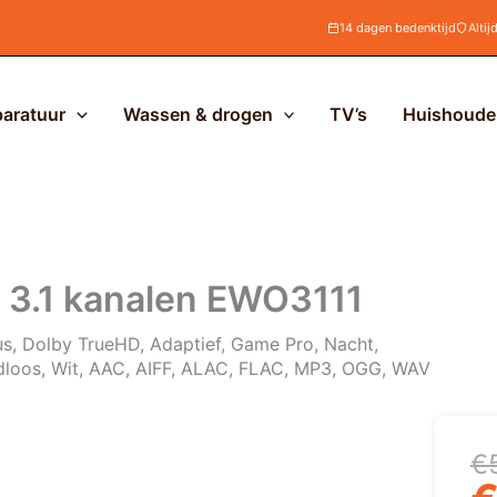
14 dagen bedenktijd
Altij
aratuur
Wassen & drogen
TV’s
Huishoudel
3.1 kanalen EWO3111
us, Dolby TrueHD, Adaptief, Game Pro, Nacht,
adloos, Wit, AAC, AIFF, ALAC, FLAC, MP3, OGG, WAV
Oo
H
€
pr
pr