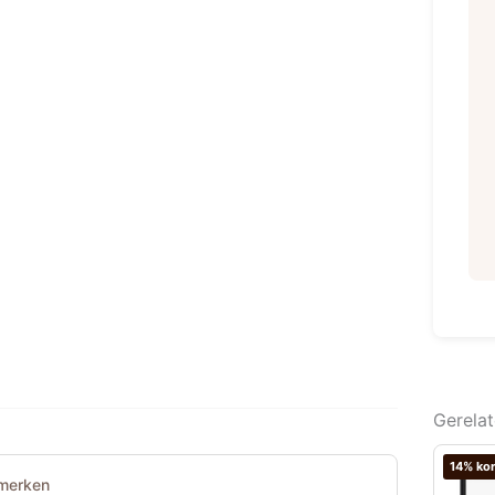
Gerela
14% kor
merken