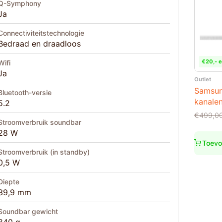
Q-Symphony
Ja
Connectiviteitstechnologie
Bedraad en draadloos
€20,- e
Wifi
Ja
Outlet
Samsun
Bluetooth-versie
kanale
5.2
Oorspro
Huidige
€
499,0
Stroomverbruik soundbar
prijs
prijs
28 W
was:
is:
€499,0
€349,0
Toevo
Stroomverbruik (in standby)
0,5 W
Diepte
39,9 mm
Soundbar gewicht