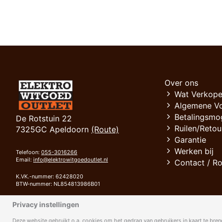
Over ons
Wat Verkope
Algemene V
Betalingsmo
De Rotstuin 22
Ruilen/Retou
7325GC Apeldoorn
(Route)
Garantie
Werken bij
Telefoon:
055-3016266
Email:
info@elektrowitgoedoutlet.nl
Contact / R
K.VK.-nummer: 62428020
BTW-nummer: NL854813986B01
Bank: RABOBANK
Privacy instellingen
IBAN: NL94 RABO 0372 4111 42
BIC: RABONL2U
Deze website gebruikt o.a. cookies om het gedrag van gebruikers in kaart te breng