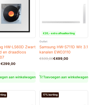
€20,- extra afhaalkorting
Outlet
ng HW-LS60D Zwart
Samsung HW-S711D Wit 3.1
d en draadloos
kanalen EWO3110
07
Oorspronkelijke
Huidige
€
599,00
€
499,00
prijs
prijs
nkelijke
0
€
299,00
was:
is:
€599,00.
€499,00.
0.
0.
egen aan winkelwagen
Toevoegen aan winkelwagen
rting
17% korting