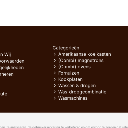
Categorieën
Amerikaanse koelkasten
n Wij
(Combi) magnetrons
oorwaarden
(Combi) ovens
gelijkheden
Fornuizen
rneren
Kookplaten
Wassen & drogen
Was-droogcombinatie
oute
Wasmachines
en, te analyseren, de gebruikerservaring te verbeteren en om ervoor te zorgen dat rele