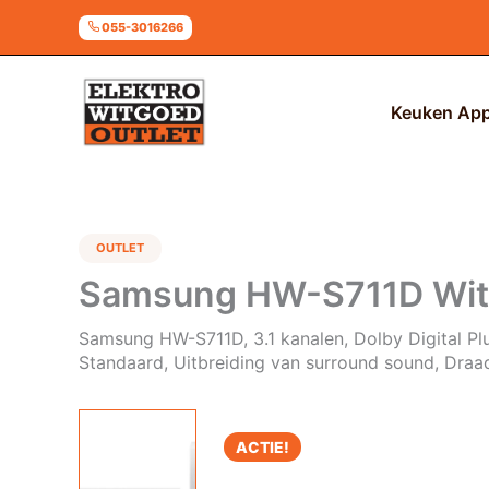
Ga
055-3016266
naar
de
inhoud
Keuken App
OUTLET
Samsung HW-S711D Wit 
Samsung HW-S711D, 3.1 kanalen, Dolby Digital Pl
Standaard, Uitbreiding van surround sound, Dra
ACTIE!