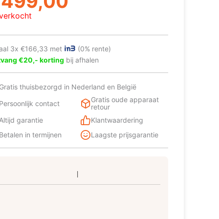
€
499,00
as:
:
tverkocht
599,00.
499,00.
aal 3x €166,33 met
(0% rente)
vang €20,- korting
bij afhalen
Gratis thuisbezorgd in Nederland en België
Gratis oude apparaat
Persoonlijk contact
retour
Altijd garantie
Klantwaardering
Betalen in termijnen
Laagste prijsgarantie