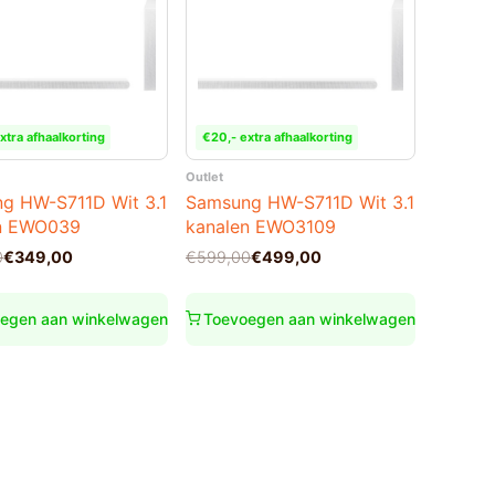
xtra afhaalkorting
€20,- extra afhaalkorting
Outlet
g HW-S711D Wit 3.1
Samsung HW-S711D Wit 3.1
n EWO039
kanalen EWO3109
nkelijke
Oorspronkelijke
Huidige
0
€
349,00
€
599,00
€
499,00
prijs
prijs
was:
is:
0.
0.
€599,00.
€499,00.
egen aan winkelwagen
Toevoegen aan winkelwagen