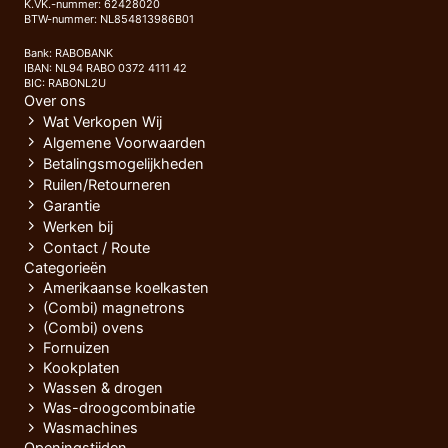
K.VK.-nummer: 62428020
BTW-nummer: NL854813986B01
Bank: RABOBANK
IBAN: NL94 RABO 0372 4111 42
BIC: RABONL2U
Over ons
Wat Verkopen Wij
Algemene Voorwaarden
Betalingsmogelijkheden
Ruilen/Retourneren
Garantie
Werken bij
Contact / Route
Categorieën
Amerikaanse koelkasten
(Combi) magnetrons
(Combi) ovens
Fornuizen
Kookplaten
Wassen & drogen
Was-droogcombinatie
Wasmachines