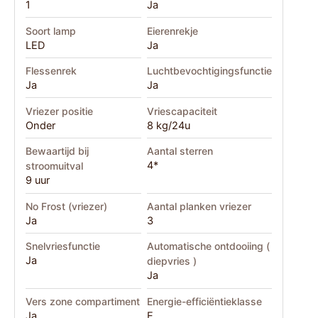
1
Ja
Soort lamp
Eierenrekje
LED
Ja
Flessenrek
Luchtbevochtigingsfunctie
Ja
Ja
Vriezer positie
Vriescapaciteit
Onder
8 kg/24u
Bewaartijd bij
Aantal sterren
4*
stroomuitval
9 uur
No Frost (vriezer)
Aantal planken vriezer
Ja
3
Snelvriesfunctie
Automatische ontdooiing (
Ja
diepvries )
Ja
Vers zone compartiment
Energie-efficiëntieklasse
Ja
E