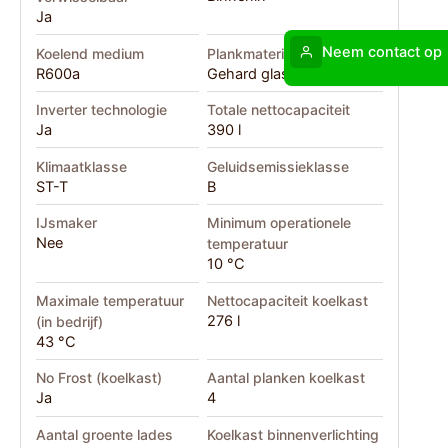
Ja
Neem contact op
Koelend medium
Plankmateriaal
R600a
Gehard glas
Inverter technologie
Totale nettocapaciteit
Ja
390 l
Klimaatklasse
Geluidsemissieklasse
ST-T
B
IJsmaker
Minimum operationele
Nee
temperatuur
10 °C
Maximale temperatuur
Nettocapaciteit koelkast
276 l
(in bedrijf)
43 °C
No Frost (koelkast)
Aantal planken koelkast
Ja
4
Aantal groente lades
Koelkast binnenverlichting