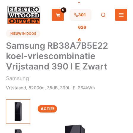
-
Ga
naar
de
301
inhoud
626
NIEUW IN DOOS
6
Samsung RB38A7B5E22
koel-vriescombinatie
Vrijstaand 390 l E Zwart
Samsung
Vrijstaand, 82000g, 35dB, 390L, E, 264kWh
ACTIE!