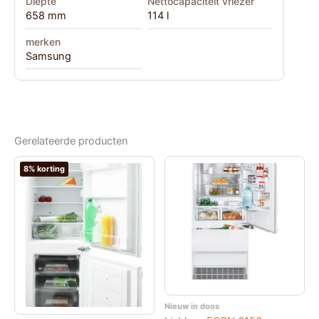
Diepte
Nettocapaciteit vriezer
658 mm
114 l
merken
Samsung
Gerelateerde producten
8% korting
Nieuw in doos