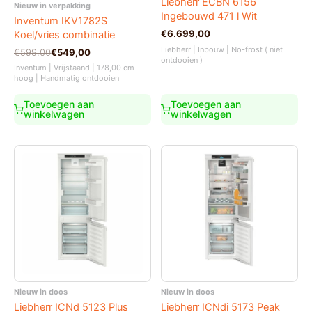
Liebherr ECBN 6156
Nieuw in verpakking
Ingebouwd 471 l Wit
Inventum IKV1782S
€
6.699,00
Koel/vries combinatie
Liebherr | Inbouw | No-frost ( niet
Oorspronkelijke
Huidige
€
599,00
€
549,00
ontdooien )
prijs
prijs
Inventum | Vrijstaand | 178,00 cm
was:
is:
hoog | Handmatig ontdooien
€599,00.
€549,00.
Toevoegen aan
Toevoegen aan
winkelwagen
winkelwagen
Nieuw in doos
Nieuw in doos
Liebherr ICNd 5123 Plus
Liebherr ICNdi 5173 Peak