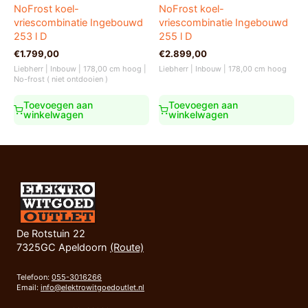
NoFrost koel-
NoFrost koel-
vriescombinatie Ingebouwd
vriescombinatie Ingebouwd
253 l D
255 l D
€
1.799,00
€
2.899,00
Liebherr | Inbouw | 178,00 cm hoog |
Liebherr | Inbouw | 178,00 cm hoog
No-frost ( niet ontdooien )
Toevoegen aan
Toevoegen aan
winkelwagen
winkelwagen
De Rotstuin 22
7325GC Apeldoorn
(Route)
Telefoon:
055-3016266
Email:
info@elektrowitgoedoutlet.nl