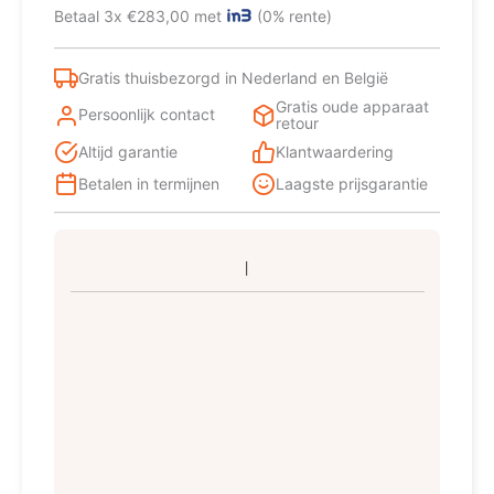
Vrijstaand
Betaal 3x €283,00 met
(0% rente)
390
l
E
Gratis thuisbezorgd in Nederland en België
Zwart
Gratis oude apparaat
aantal
Persoonlijk contact
retour
Altijd garantie
Klantwaardering
Betalen in termijnen
Laagste prijsgarantie