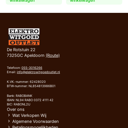
winkelwagen
winkelwagen
De Rotstuin 22
7325GC Apeldoorn
(Route)
Telefoon:
055-3016266
Email:
info@elektrowitgoedoutlet.nl
K.VK.-nummer: 62428020
BTW-nummer: NL854813986B01
Bank: RABOBANK
IBAN: NL94 RABO 0372 4111 42
BIC: RABONL2U
Over ons
Wat Verkopen Wij
Algemene Voorwaarden
Betalingsmogelijkheden