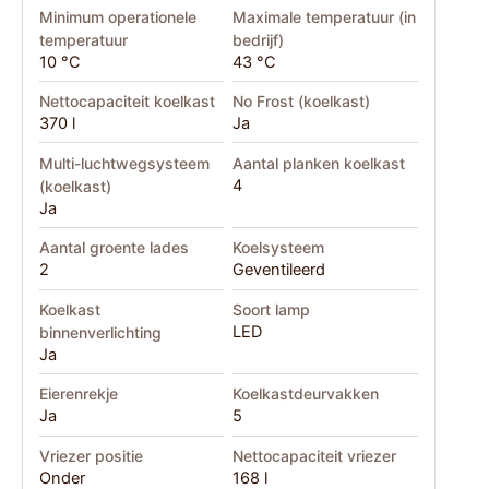
Minimum operationele
Maximale temperatuur (in
temperatuur
bedrijf)
10 °C
43 °C
Nettocapaciteit koelkast
No Frost (koelkast)
370 l
Ja
Multi-luchtwegsysteem
Aantal planken koelkast
4
(koelkast)
Ja
Aantal groente lades
Koelsysteem
2
Geventileerd
Koelkast
Soort lamp
LED
binnenverlichting
Ja
Eierenrekje
Koelkastdeurvakken
Ja
5
Vriezer positie
Nettocapaciteit vriezer
Onder
168 l