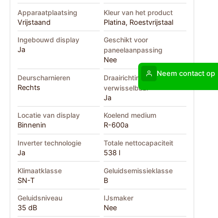
Apparaatplaatsing
Kleur van het product
Vrijstaand
Platina, Roestvrijstaal
Ingebouwd display
Geschikt voor
Ja
paneelaanpassing
Nee
Neem contact op
Deurscharnieren
Draairichting deur
Rechts
verwisselbaar
Ja
Locatie van display
Koelend medium
Binnenin
R-600a
Inverter technologie
Totale nettocapaciteit
Ja
538 l
Klimaatklasse
Geluidsemissieklasse
SN-T
B
Geluidsniveau
IJsmaker
35 dB
Nee