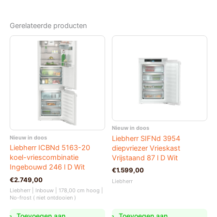
Gerelateerde producten
Nieuw in doos
Nieuw in doos
Liebherr SIFNd 3954
Liebherr ICBNd 5163-20
diepvriezer Vrieskast
koel-vriescombinatie
Vrijstaand 87 l D Wit
Ingebouwd 246 l D Wit
€
1.599,00
€
2.749,00
Liebherr
Liebherr | Inbouw | 178,00 cm hoog |
No-frost ( niet ontdooien )
Toevoegen aan
Toevoegen aan