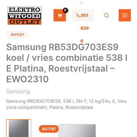
-
Ga
naar
de
301
inhoud
626
OUTLET
6
Samsung RB53DG703ES9
koel / vries combinatie 538 l
E Platina, Roestvrijstaal –
EWO2310
Samsung
Samsung RB53DG703ES9, 538 l, SN-T, 12 kg/24u, E, Vers
zone compartiment, Platina, Roestvrijstaal
ACTIE!