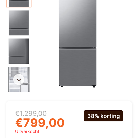
Oorspronkelijke
Huidige
€
1.299,00
38% korting
prijs
prijs
€
799,00
was:
is:
€1.299,00.
€799,00.
Uitverkocht