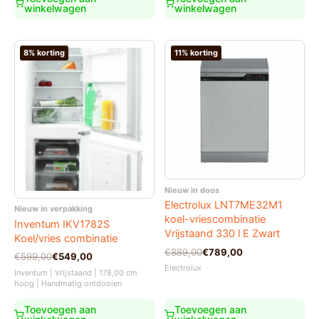
winkelwagen
winkelwagen
8% korting
11% korting
Nieuw in doos
Electrolux LNT7ME32M1
Nieuw in verpakking
koel-vriescombinatie
Inventum IKV1782S
Vrijstaand 330 l E Zwart
Koel/vries combinatie
Oorspronkelijke
Huidige
€
889,00
€
789,00
Oorspronkelijke
Huidige
€
599,00
€
549,00
prijs
prijs
prijs
prijs
Electrolux
Inventum | Vrijstaand | 178,00 cm
was:
is:
was:
is:
hoog | Handmatig ontdooien
€889,00.
€789,00.
€599,00.
€549,00.
Toevoegen aan
Toevoegen aan