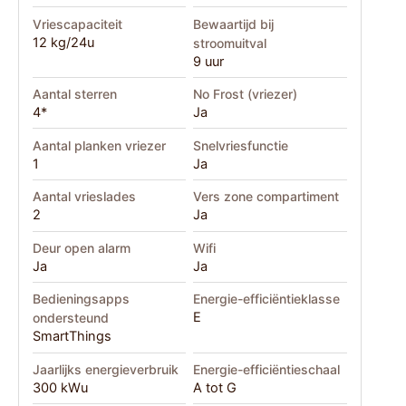
Vriescapaciteit
Bewaartijd bij
12 kg/24u
stroomuitval
9 uur
Aantal sterren
No Frost (vriezer)
4*
Ja
Aantal planken vriezer
Snelvriesfunctie
1
Ja
Aantal vrieslades
Vers zone compartiment
2
Ja
Deur open alarm
Wifi
Ja
Ja
Bedieningsapps
Energie-efficiëntieklasse
E
ondersteund
SmartThings
Jaarlijks energieverbruik
Energie-efficiëntieschaal
300 kWu
A tot G