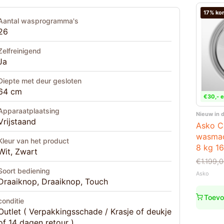
17% kor
Aantal wasprogramma's
26
Zelfreinigend
Ja
Diepte met deur gesloten
64 cm
€30,- e
Apparaatplaatsing
Nieuw in 
Vrijstaand
Asko C
wasmac
Kleur van het product
8 kg 1
Wit, Zwart
Oorspro
Huidige
€
1.199,
prijs
prijs
Soort bediening
Asko
was:
is:
Draaiknop, Draaiknop, Touch
€1.199,
€999,0
Toevo
conditie
Outlet ( Verpakkingsschade / Krasje of deukje
of 14 dagen retour )