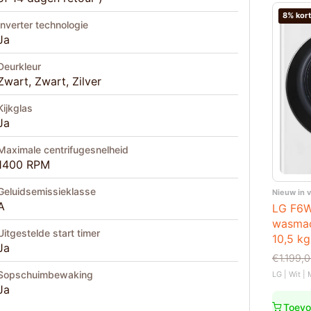
8% kort
Inverter technologie
Ja
Deurkleur
Zwart, Zwart, Zilver
Kijkglas
Ja
Maximale centrifugesnelheid
1400 RPM
Geluidsemissieklasse
Nieuw in 
A
LG F6
wasmac
Uitgestelde start timer
10,5 k
Ja
Oorspro
Huidige
€
1.199,
prijs
prijs
Sopschuimbewaking
LG | Wit |
was:
is:
Ja
€1.199,
€1.099,
Toevo