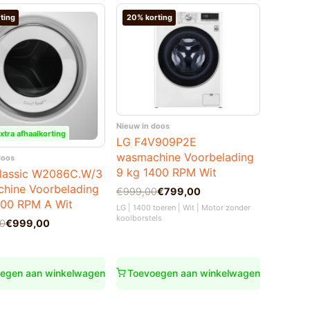
ting
20% korting
Nieuw in doos
xtra afhaalkorting
LG F4V909P2E
wasmachine Voorbelading
doos
9 kg 1400 RPM Wit
lassic W2086C.W/3
hine Voorbelading
Oorspronkelijke
Huidige
€
999,00
€
799,00
prijs
prijs
600 RPM A Wit
LG | 1400 toeren | Wit | Motor zonder
was:
is:
koolborstels
nkelijke
00
€
999,00
€999,00.
€799,00.
00.
0.
egen aan winkelwagen
Toevoegen aan winkelwagen