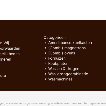
Categorieën
Amerikaanse koelkasten
n Wij
(Combi) magnetrons
oorwaarden
(Combi) ovens
gelijkheden
Fornuizen
rneren
Kookplaten
Wassen & drogen
Was-droogcombinatie
oute
Wasmachines
en, te analyseren, de gebruikerservaring te verbeteren en om ervoor te zorgen dat rele