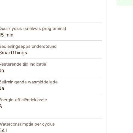
Duur cyclus (snelwas programma)
15 min
Bedieningsapps ondersteund
SmartThings
Resterende tijd indicatie
Ja
Zelfreinigende wasmiddellade
Ja
Energie-efficiëntieklasse
A
Waterconsumptie per cyclus
54 l