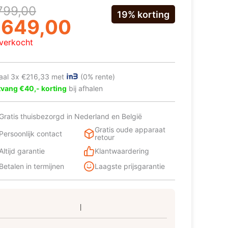
rspronkelijke
uidige
799,00
19% korting
ijs
ijs
€
649,00
as:
:
tverkocht
799,00.
649,00.
aal 3x €216,33 met
(0% rente)
vang €40,- korting
bij afhalen
Gratis thuisbezorgd in Nederland en België
Gratis oude apparaat
Persoonlijk contact
retour
Altijd garantie
Klantwaardering
Betalen in termijnen
Laagste prijsgarantie