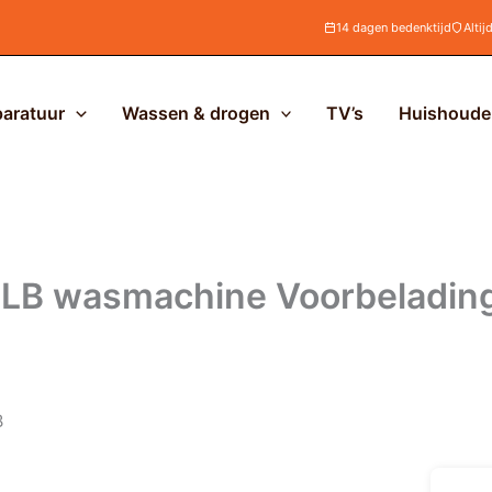
14 dagen bedenktijd
Altij
aratuur
Wassen & drogen
TV’s
Huishoudel
 wasmachine Voorbelading 
B