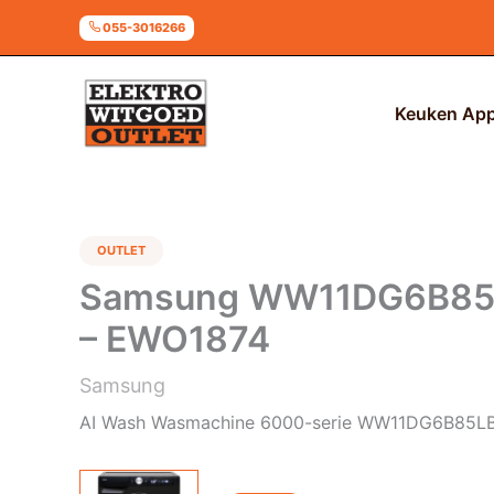
Ga
055-3016266
naar
de
inhoud
Keuken App
OUTLET
Samsung WW11DG6B85LB
– EWO1874
Samsung
AI Wash Wasmachine 6000-serie WW11DG6B85L