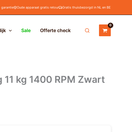
d garantie
Oude apparaat gratis retour
Gratis thuisbezorgd in NL en BE
ijk
Sale
Offerte check
11 kg 1400 RPM Zwart