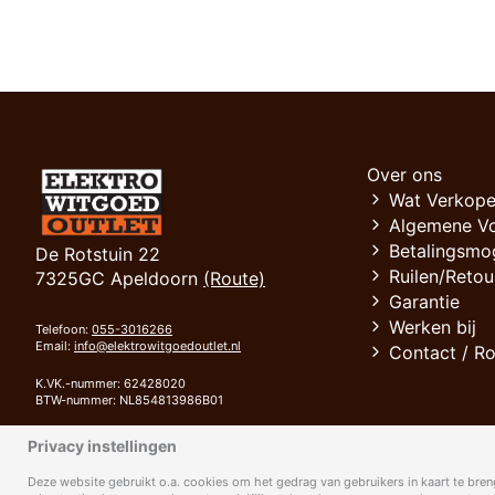
Over ons
Wat Verkope
Algemene V
Betalingsmo
De Rotstuin 22
Ruilen/Retou
7325GC Apeldoorn
(Route)
Garantie
Werken bij
Telefoon:
055-3016266
Email:
info@elektrowitgoedoutlet.nl
Contact / R
K.VK.-nummer: 62428020
BTW-nummer: NL854813986B01
Bank: RABOBANK
Privacy instellingen
IBAN: NL94 RABO 0372 4111 42
BIC: RABONL2U
Deze website gebruikt o.a. cookies om het gedrag van gebruikers in kaart te breng