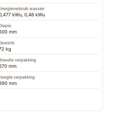
Energieverbruik wassen
0,477 kWu, 0,48 kWu
Diepte
600 mm
Gewicht
72 kg
Breedte verpakking
670 mm
Hoogte verpakking
890 mm