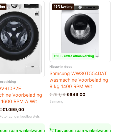
ing
19% korting
€20,- extra afhaalkorting
Nieuw in doos
Samsung WW80T554DAT
wasmachine Voorbelading
verpakking
8 kg 1400 RPM Wit
WV910P2E
Oorspronkelijke
Huidige
€
799,00
€
649,00
hine Voorbelading
prijs
prijs
g 1600 RPM A Wit
Samsung
was:
is:
nkelijke
00
€
1.099,00
€799,00.
€649,00.
 Motor zonder koolborstels
00.
00.
egen aan winkelwagen
Toevoegen aan winkelwagen