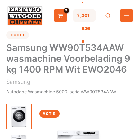
-
Ga
naar
de
301
inhoud
626
OUTLET
6
Samsung WW90T534AAW
wasmachine Voorbelading 9
kg 1400 RPM Wit EWO2046
Samsung
Autodose Wasmachine 5000-serie WW90T534AAW
ACTIE!