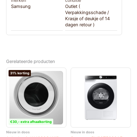
merken
conditie
Samsung
Outlet (
Verpakkingsschade /
Krasje of deukje of 14
dagen retour )
Gerelateerde producten
31% korting
€30,- extra afhaalkorting
Nieuw in doos
Nieuw in doos