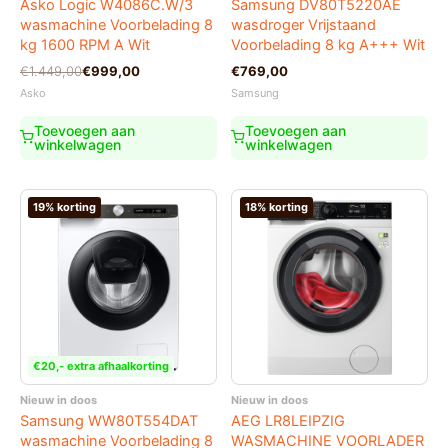
Asko Logic W4086C.W/3
Samsung DV80T5220AE
wasmachine Voorbelading 8
wasdroger Vrijstaand
kg 1600 RPM A Wit
Voorbelading 8 kg A+++ Wit
Oorspronkelijke
Huidige
€
1.449,00
€
999,00
€
769,00
prijs
prijs
Asko
Samsung
was:
is:
€1.449,00.
€999,00.
Toevoegen aan
Toevoegen aan
winkelwagen
winkelwagen
19% korting
18% korting
€20,- extra afhaalkorting
Nieuw in doos
Nieuw in doos
Samsung WW80T554DAT
AEG LR8LEIPZIG
wasmachine Voorbelading 8
WASMACHINE VOORLADER