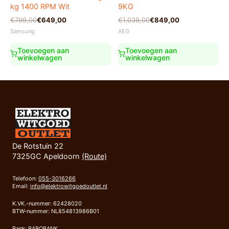
kg 1400 RPM Wit
9KG
Oorspronkelijke
Huidige
Oorspronkelijke
Huidige
€
799,00
€
649,00
€
1.039,00
€
849,00
prijs
prijs
prijs
prijs
Samsung
AEG
was:
is:
was:
is:
€799,00.
€649,00.
€1.039,00.
€849,00.
Toevoegen aan
Toevoegen aan
winkelwagen
winkelwagen
De Rotstuin 22
7325GC Apeldoorn
(Route)
Telefoon:
055-3016266
Email:
info@elektrowitgoedoutlet.nl
K.VK.-nummer: 62428020
BTW-nummer: NL854813986B01
Bank: RABOBANK