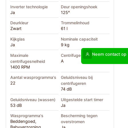
Inverter technologie
Deur openingshoek
Ja
125°
Deurkleur
Trommelinhoud
Zwart
61 l
Kijkglas
Nominale capaciteit
Ja
9 kg
Neem contact op
Maximale
Centrifuge-droger klasse
A
centrifugesnelheid
1400 RPM
Aantal wasprogramma's
Geluidsniveau bij
22
centrifugeren
74 dB
Geluidsniveau (wassen)
Uitgestelde start timer
53 dB
Ja
Wasprogramma's
Bescherming tegen
Beddengoed,
overstromen
Babyverzorging,
Ja