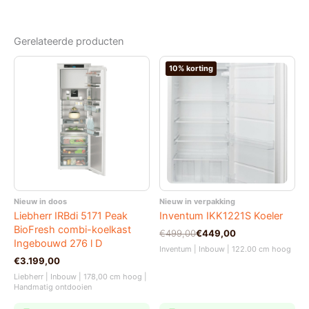
Gerelateerde producten
10% korting
Nieuw in doos
Nieuw in verpakking
Liebherr IRBdi 5171 Peak
Inventum IKK1221S Koeler
BioFresh combi-koelkast
Oorspronkelijke
Huidige
€
499,00
€
449,00
Ingebouwd 276 l D
prijs
prijs
Inventum | Inbouw | 122.00 cm hoog
was:
is:
€
3.199,00
€499,00.
€449,00.
Liebherr | Inbouw | 178,00 cm hoog |
Handmatig ontdooien