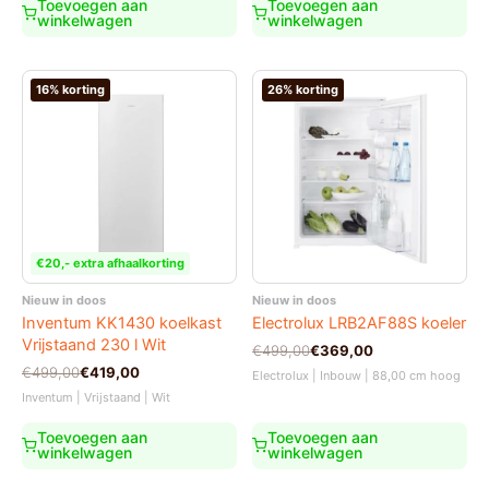
Toevoegen aan
Toevoegen aan
winkelwagen
winkelwagen
16% korting
26% korting
€20,- extra afhaalkorting
Nieuw in doos
Nieuw in doos
Inventum KK1430 koelkast
Electrolux LRB2AF88S koeler
Vrijstaand 230 l Wit
Oorspronkelijke
Huidige
€
499,00
€
369,00
prijs
prijs
Oorspronkelijke
Huidige
€
499,00
€
419,00
Electrolux | Inbouw | 88,00 cm hoog
was:
is:
prijs
prijs
Inventum | Vrijstaand | Wit
€499,00.
€369,00.
was:
is:
€499,00.
€419,00.
Toevoegen aan
Toevoegen aan
winkelwagen
winkelwagen