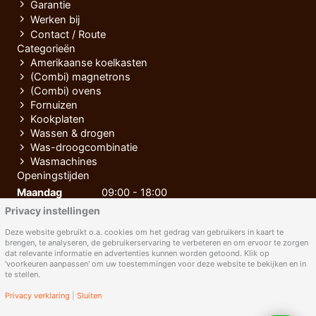
Garantie
Werken bij
Contact / Route
Categorieën
Amerikaanse koelkasten
(Combi) magnetrons
(Combi) ovens
Fornuizen
Kookplaten
Wassen & drogen
Was-droogcombinatie
Wasmachines
Openingstijden
Maandag
09:00 - 18:00
Privacy instellingen
Dinsdag
09:00 - 18:00
Woensdag
09:00 - 18:00
Deze website gebruikt o.a. cookies om het gedrag van gebruikers in kaart te
brengen, te analyseren, de gebruikerservaring te verbeteren en om ervoor te zorgen
Donderdag
09:00 - 18:00
dat relevante informatie en advertenties kunnen worden getoond. Klik op
'voorkeuren aanpassen' om uw toestemmingen voor deze website te bekijken en in
Vrijdag
09:00 - 18:00
te stellen.
Zaterdag
09:00 - 17:00
Privacy verklaring
|
Sluiten
Zondag
Gesloten