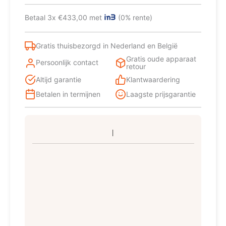
combi-
koelkast
Betaal 3x €433,00 met
(0% rente)
Vrijstaand
122
l
Gratis thuisbezorgd in Nederland en België
E
Gratis oude apparaat
Meerkleurig
Persoonlijk contact
retour
aantal
Altijd garantie
Klantwaardering
Betalen in termijnen
Laagste prijsgarantie