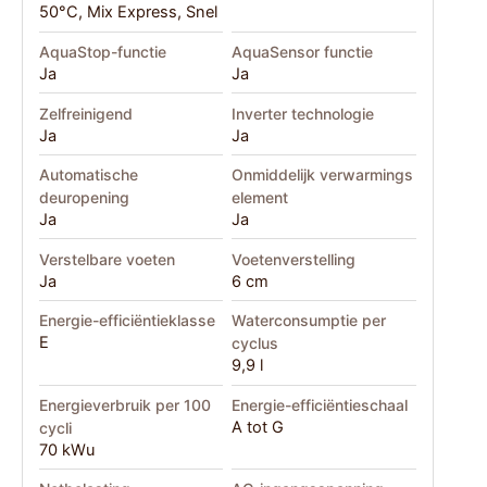
50°C, Mix Express, Snel
AquaStop-functie
AquaSensor functie
Ja
Ja
Zelfreinigend
Inverter technologie
Ja
Ja
Automatische
Onmiddelijk verwarmings
deuropening
element
Ja
Ja
Verstelbare voeten
Voetenverstelling
Ja
6 cm
Energie-efficiëntieklasse
Waterconsumptie per
E
cyclus
9,9 l
Energieverbruik per 100
Energie-efficiëntieschaal
A tot G
cycli
70 kWu