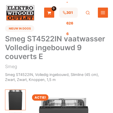
-
Ga
naar
de
301
inhoud
626
NIEUW IN DOOS
6
Smeg ST4522IN vaatwasser
Volledig ingebouwd 9
couverts E
Smeg
Smeg ST4522IN, Volledig ingebouwd, Slimline (45 cm),
Zwart, Zwart, Knoppen, 1,5 m
ACTIE!