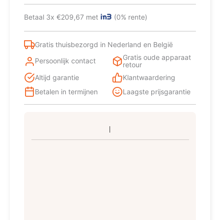
Volledig
ingebouwd
Betaal 3x €209,67 met
(0% rente)
9
couverts
E
Gratis thuisbezorgd in Nederland en België
aantal
Gratis oude apparaat
Persoonlijk contact
retour
Altijd garantie
Klantwaardering
Betalen in termijnen
Laagste prijsgarantie