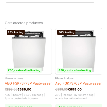
Gerelateerde producten
23% korting
30% korting
€30,- extra afhaalkorting
€30,- extra afhaalkorting
Nieuw in doos
Nieuw in doos
AEG FSK73778P Vaatwasser
Aeg FSK73768P Vaatwasser
Oorspronkelijke
Huidige
Oorspronkelijke
Huidige
€
899,00
€
689,00
€
999,00
€
699,00
prijs
prijs
prijs
prijs
AEG | Inbouw | 82.00 cm hoog |
AEG | Inbouw | 82.00 cm hoog |
was:
is:
was:
is:
Aparte besteklade bovenin
Aparte besteklade bovenin
€899,00.
€689,00.
€999,00.
€699,00.