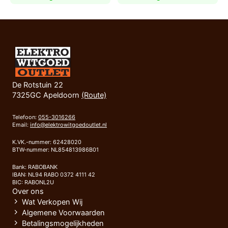
De Rotstuin 22
7325GC Apeldoorn
(Route)
Telefoon:
055-3016266
Email:
info@elektrowitgoedoutlet.nl
K.VK.-nummer: 62428020
BTW-nummer: NL854813986B01
Bank: RABOBANK
IBAN: NL94 RABO 0372 4111 42
BIC: RABONL2U
Over ons
Wat Verkopen Wij
Algemene Voorwaarden
Betalingsmogelijkheden