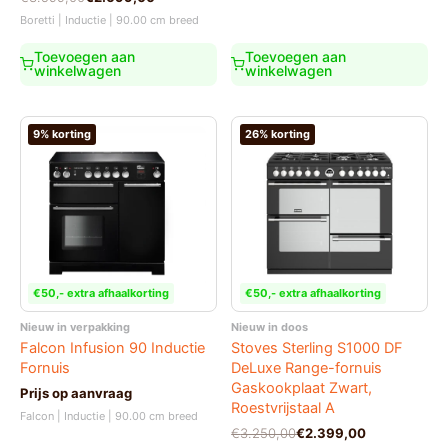
prijs
prijs
Boretti | Inductie | 90.00 cm breed
was:
is:
€3.599,00.
€2.699,00.
Toevoegen aan
Toevoegen aan
winkelwagen
winkelwagen
9% korting
26% korting
€50,- extra afhaalkorting
€50,- extra afhaalkorting
Nieuw in verpakking
Nieuw in doos
Falcon Infusion 90 Inductie
Stoves Sterling S1000 DF
Fornuis
DeLuxe Range-fornuis
Gaskookplaat Zwart,
Prijs op aanvraag
Roestvrijstaal A
Falcon | Inductie | 90.00 cm breed
Oorspronkelijke
Huidige
€
3.250,00
€
2.399,00