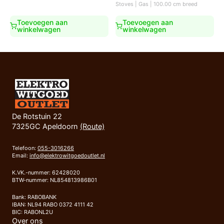
prijs
prijs
Stoves | Gas | 100.00 cm breed
was:
is:
€3.250,00.
€2.399,00.
Toevoegen aan
Toevoegen aan
winkelwagen
winkelwagen
De Rotstuin 22
7325GC Apeldoorn
(Route)
Telefoon:
055-3016266
Email:
info@elektrowitgoedoutlet.nl
K.VK.-nummer: 62428020
BTW-nummer: NL854813986B01
Bank: RABOBANK
IBAN: NL94 RABO 0372 4111 42
BIC: RABONL2U
Over ons