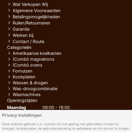
Wat Verkopen Wij
Algemene Voorwaarden
Betalingsmogelijkheden
Ruilen/Retourneren
Garantie
Werken bij
Contact / Route
Categorieën
Amerikaanse koelkasten
(Combi) magnetrons
(Combi) ovens
Fornuizen
Kookplaten
Wassen & drogen
Was-droogcombinatie
Wasmachines
Openingstijden
Maandag
09:00 - 18:00
Privacy instellingen
Dinsdag
09:00 - 18:00
Woensdag
09:00 - 18:00
Deze website gebruikt o.a. cookies om het gedrag van gebruikers in kaart te
brengen, te analyseren, de gebruikerservaring te verbeteren en om ervoor te zorgen