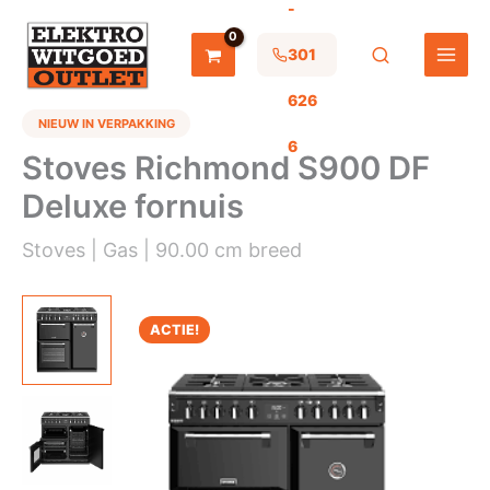
-
Ga
naar
de
301
inhoud
626
NIEUW IN VERPAKKING
6
Stoves Richmond S900 DF
Deluxe fornuis
Stoves | Gas | 90.00 cm breed
ACTIE!