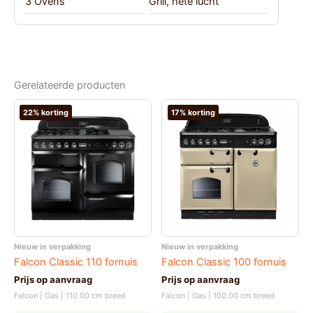
3 Ovens
Grill
,
hete lucht
Gerelateerde producten
22% korting
17% korting
Nieuw in verpakking
Nieuw in verpakking
Falcon Classic 110 fornuis
Falcon Classic 100 fornuis
Prijs op aanvraag
Prijs op aanvraag
Falcon | Gas | 110.00 cm breed
Falcon | Gas | 100.00 cm breed