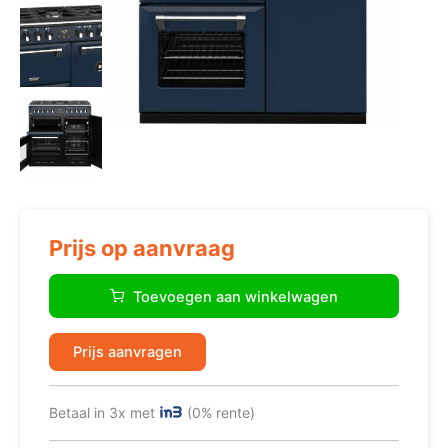
Prijs op aanvraag
Stoves
Richmond
Toevoegen aan winkelwagen
S900
DF
Midnight
Prijs aanvragen
Blue
aantal
Betaal in 3x met
(0% rente)