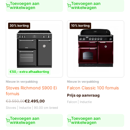
Toevoegen aan
Toevoegen aan
winkelwagen
winkelwagen
30% korting
10% korting
€50,- extra afhaalkorting
Nieuw in verpakking
Nieuw in verpakking
Stoves Richmond S900 Ei
Falcon Classic 100 fornuis
fornuis
Prijs op aanvraag
Oorspronkelijke
Huidige
€
3.550,00
€
2.495,00
Falcon | Inductie
prijs
prijs
Stoves | Inductie | 90.00 cm breed
was:
is:
€3.550,00.
€2.495,00.
Toevoegen aan
Toevoegen aan
winkelwagen
winkelwagen