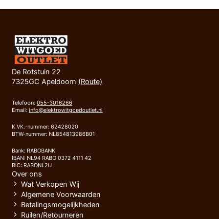
De Rotstuin 22
7325GC Apeldoorn
(Route)
Telefoon:
055-3016266
Email:
info@elektrowitgoedoutlet.nl
K.VK.-nummer: 62428020
BTW-nummer: NL854813986B01
Bank: RABOBANK
IBAN: NL94 RABO 0372 4111 42
BIC: RABONL2U
Over ons
Wat Verkopen Wij
Algemene Voorwaarden
Betalingsmogelijkheden
Ruilen/Retourneren