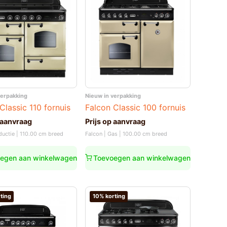
verpakking
Nieuw in verpakking
Classic 110 fornuis
Falcon Classic 100 fornuis
 aanvraag
Prijs op aanvraag
nductie | 110.00 cm breed
Falcon | Gas | 100.00 cm breed
egen aan winkelwagen
Toevoegen aan winkelwagen
ting
10% korting