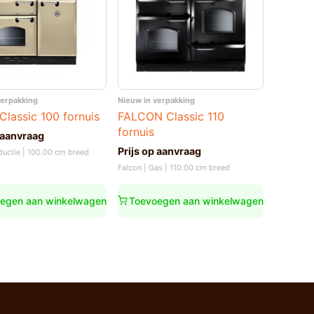
verpakking
Nieuw in verpakking
Classic 100 fornuis
FALCON Classic 110
fornuis
 aanvraag
Prijs op aanvraag
nductie | 100.00 cm breed
Falcon | Gas | 110.00 cm breed
egen aan winkelwagen
Toevoegen aan winkelwagen