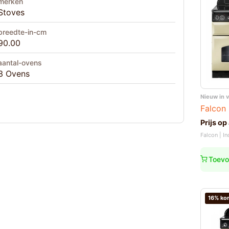
merken
Stoves
breedte-in-cm
90.00
aantal-ovens
3 Ovens
Nieuw in 
Falcon 
Prijs op
Falcon | I
Toevo
16% kor