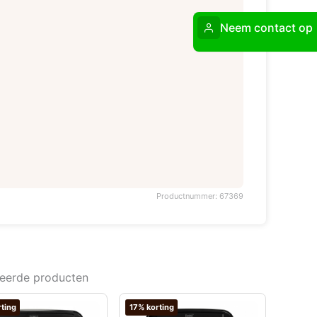
Neem contact op
Productnummer: 67369
teerde producten
ting
17% korting