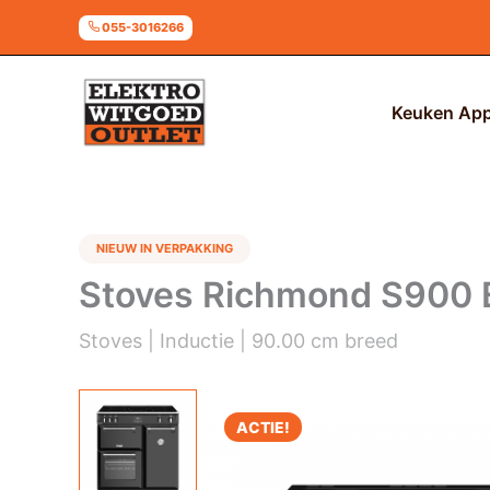
Ga
055-3016266
naar
de
inhoud
Keuken App
NIEUW IN VERPAKKING
Stoves Richmond S900 E
Stoves | Inductie | 90.00 cm breed
ACTIE!