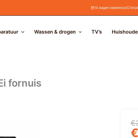
14 dagen bedenktijd
Altij
aratuur
Wassen & drogen
TV’s
Huishoudel
i fornuis
Oo
H
€
pr
pr
w
is