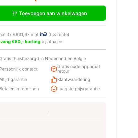
ves
3.550,00.
2.495,00.
hmond
Toevoegen aan winkelwagen
00
nuis
tal
aal 3x €831,67 met
(0% rente)
vang €50,- korting
bij afhalen
Gratis thuisbezorgd in Nederland en België
Gratis oude apparaat
Persoonlijk contact
retour
Altijd garantie
Klantwaardering
Betalen in termijnen
Laagste prijsgarantie