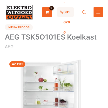
-
Ga
naar
de
301
inhoud
626
NIEUW IN DOOS
6
AEG TSK5O101ES Koelkast
AEG
ACTIE!