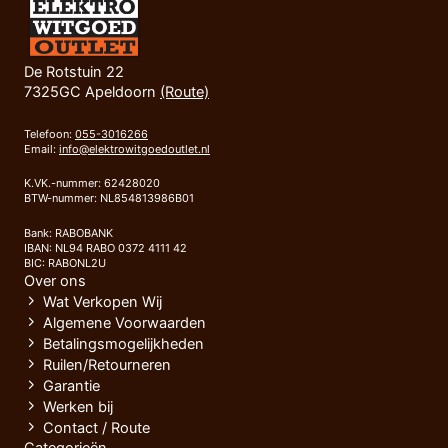
De Rotstuin 22
7325GC Apeldoorn
(Route)
Telefoon:
055-3016266
Email:
info@elektrowitgoedoutlet.nl
K.VK.-nummer: 62428020
BTW-nummer: NL854813986B01
Bank: RABOBANK
IBAN: NL94 RABO 0372 4111 42
BIC: RABONL2U
Over ons
Wat Verkopen Wij
Algemene Voorwaarden
Betalingsmogelijkheden
Ruilen/Retourneren
Garantie
Werken bij
Contact / Route
Categorieën