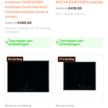
Inventum VKI6010ZWA
AEG HK624010XB kookplaat
kookplaat Zwart Aanrecht
Oorspronkelijke
Huidige
€
499,00
€
419,00
Inductiekookplaat zones 4
prijs
prijs
AEG | Inductie | Inbouw
was:
is:
zone(s)
€499,00.
€419,00.
Oorspronkelijke
Huidige
€
399,00
€
369,00
prijs
prijs
Inventum | Inductie | 59.00 cm breed
was:
is:
| Vrijstaand
€399,00.
€369,00.
Toevoegen aan
Toevoegen aan
winkelwagen
winkelwagen
8% korting
17% korting
Nieuw in verpakking
Nieuw in doos