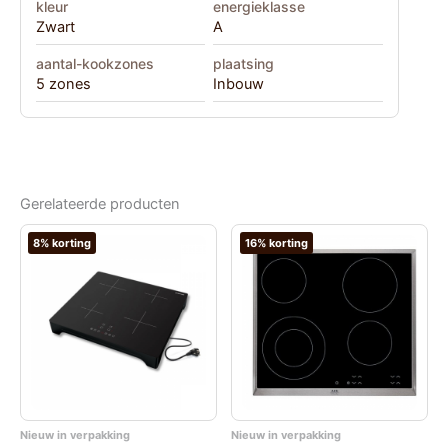
kleur
energieklasse
Zwart
A
aantal-kookzones
plaatsing
5 zones
Inbouw
Gerelateerde producten
8% korting
16% korting
Nieuw in verpakking
Nieuw in verpakking