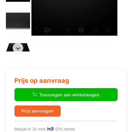
Prijs op aanvraag
Atag
kookplaat
Toevoegen aan winkelwagen
inductie
HI28571SV
aantal
Prijs aanvragen
Betaal in 3x met
(0% rente)