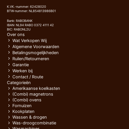
K.VK.-nummer: 62428020
BTW-nummer: NL854813986B01
Bank: RABOBANK
IBAN: NL94 RABO 0372 4111 42
BIC: RABONL2U
Over ons
Wat Verkopen Wij
Algemene Voorwaarden
Betalingsmogelijkheden
Ruilen/Retourneren
Garantie
Werken bij
Contact / Route
Categorieën
Amerikaanse koelkasten
(Combi) magnetrons
(Combi) ovens
Fornuizen
Kookplaten
Wassen & drogen
Was-droogcombinatie
Wasmachines