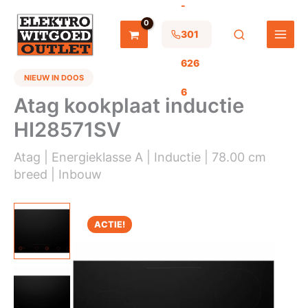
-
Ga
naar
de
301
inhoud
626
NIEUW IN DOOS
6
Atag kookplaat inductie
HI28571SV
Atag | Energieklasse A | Inductie | 78.00 cm
breed | Inbouw
ACTIE!