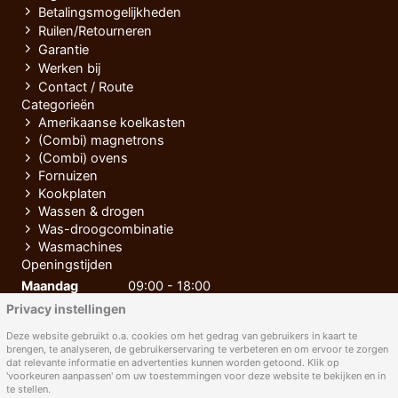
Betalingsmogelijkheden
Ruilen/Retourneren
Garantie
Werken bij
Contact / Route
Categorieën
Amerikaanse koelkasten
(Combi) magnetrons
(Combi) ovens
Fornuizen
Kookplaten
Wassen & drogen
Was-droogcombinatie
Wasmachines
Openingstijden
Maandag
09:00 - 18:00
Privacy instellingen
Dinsdag
09:00 - 18:00
Woensdag
09:00 - 18:00
Deze website gebruikt o.a. cookies om het gedrag van gebruikers in kaart te
brengen, te analyseren, de gebruikerservaring te verbeteren en om ervoor te zorgen
Donderdag
09:00 - 18:00
dat relevante informatie en advertenties kunnen worden getoond. Klik op
'voorkeuren aanpassen' om uw toestemmingen voor deze website te bekijken en in
Vrijdag
09:00 - 18:00
te stellen.