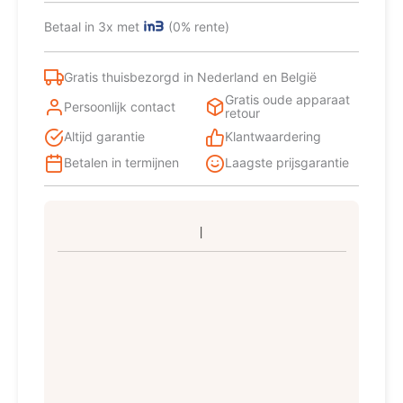
W
Grafiet
Betaal in 3x met
(0% rente)
aantal
Gratis thuisbezorgd in Nederland en België
Gratis oude apparaat
Persoonlijk contact
retour
Altijd garantie
Klantwaardering
Betalen in termijnen
Laagste prijsgarantie