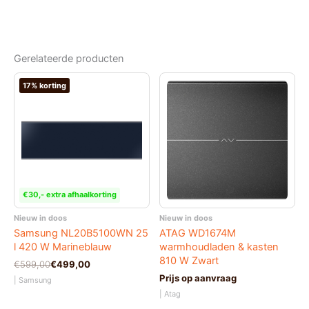
Gerelateerde producten
17% korting
€30,- extra afhaalkorting
Nieuw in doos
Nieuw in doos
Samsung NL20B5100WN 25
ATAG WD1674M
l 420 W Marineblauw
warmhoudladen & kasten
810 W Zwart
Oorspronkelijke
Huidige
€
599,00
€
499,00
prijs
prijs
Prijs op aanvraag
| Samsung
was:
is:
| Atag
€599,00.
€499,00.