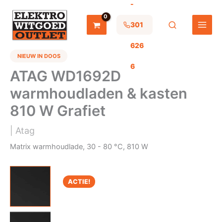
-
Ga
naar
de
301
inhoud
626
NIEUW IN DOOS
6
ATAG WD1692D
warmhoudladen & kasten
810 W Grafiet
| Atag
Matrix warmhoudlade, 30 - 80 °C, 810 W
ACTIE!