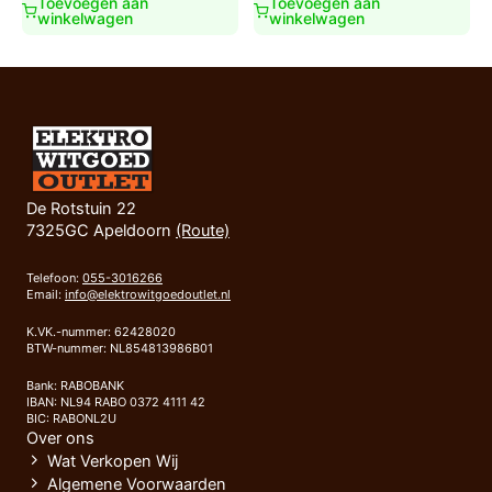
Toevoegen aan
Toevoegen aan
winkelwagen
winkelwagen
De Rotstuin 22
7325GC Apeldoorn
(Route)
Telefoon:
055-3016266
Email:
info@elektrowitgoedoutlet.nl
K.VK.-nummer: 62428020
BTW-nummer: NL854813986B01
Bank: RABOBANK
IBAN: NL94 RABO 0372 4111 42
BIC: RABONL2U
Over ons
Wat Verkopen Wij
Algemene Voorwaarden