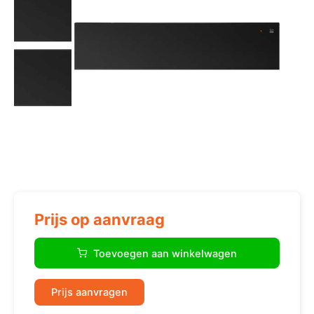
Prijs op aanvraag
ATAG
WD1692D
Toevoegen aan winkelwagen
warmhoudladen
&
kasten
Prijs aanvragen
810