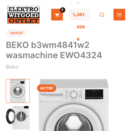
-
Ga
naar
de
301
inhoud
626
OUTLET
6
BEKO b3wm4841w2
wasmachine EWO4324
Beko
ACTIE!