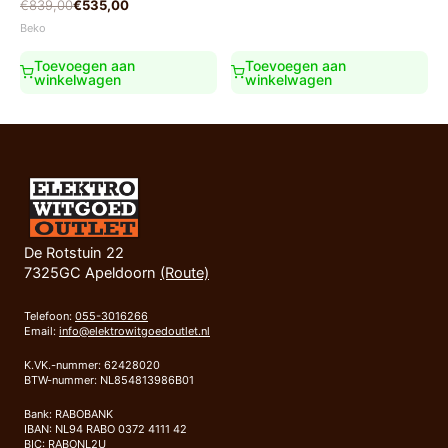
Oorspronkelijke
Huidige
€
839,00
€
535,00
€1.699,00.
€1.499,00.
prijs
prijs
Beko
was:
is:
€839,00.
€535,00.
Toevoegen aan
Toevoegen aan
winkelwagen
winkelwagen
De Rotstuin 22
7325GC Apeldoorn
(Route)
Telefoon:
055-3016266
Email:
info@elektrowitgoedoutlet.nl
K.VK.-nummer: 62428020
BTW-nummer: NL854813986B01
Bank: RABOBANK
IBAN: NL94 RABO 0372 4111 42
BIC: RABONL2U