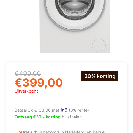
Oorspronkelijke
Huidige
€
499,00
20% korting
prijs
prijs
€
399,00
was:
is:
€499,00.
€399,00.
Uitverkocht
Betaal 3x €133,00 met
(0% rente)
Ontvang €30,- korting
bij afhalen
Gratis thuisbezorgd in Nederland en België