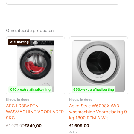
Gerelateerde producten
21% korting
€40,- extra afhaalkorting
€50,- extra afhaalkorting
Nieuw in doos
Nieuw in doos
AEG LR8BADEN
Asko Style W6098X.W/3
WASMACHINE VOORLADER
wasmachine Voorbelading 9
9KG
kg 1800 RPM A Wit
Oorspronkelijke
Huidige
€
1.079,00
€
849,00
€
1.699,00
prijs
prijs
Asko