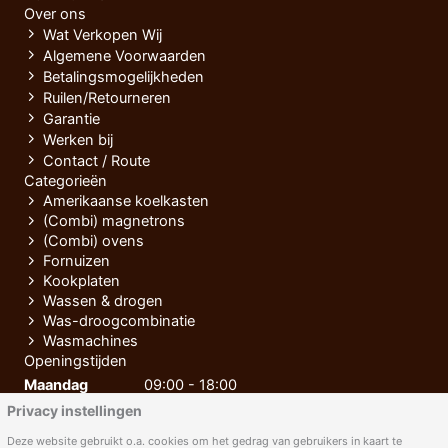
Over ons
Wat Verkopen Wij
Algemene Voorwaarden
Betalingsmogelijkheden
Ruilen/Retourneren
Garantie
Werken bij
Contact / Route
Categorieën
Amerikaanse koelkasten
(Combi) magnetrons
(Combi) ovens
Fornuizen
Kookplaten
Wassen & drogen
Was-droogcombinatie
Wasmachines
Openingstijden
Maandag
09:00 - 18:00
Privacy instellingen
Dinsdag
09:00 - 18:00
Woensdag
09:00 - 18:00
Deze website gebruikt o.a. cookies om het gedrag van gebruikers in kaart te