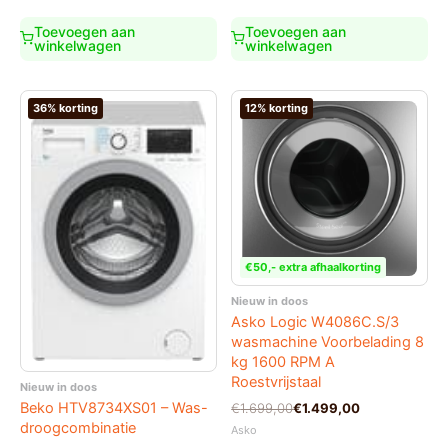
was:
is:
€1.079,00.
€849,00.
Toevoegen aan
Toevoegen aan
winkelwagen
winkelwagen
36% korting
12% korting
€50,- extra afhaalkorting
Nieuw in doos
Asko Logic W4086C.S/3
wasmachine Voorbelading 8
kg 1600 RPM A
Roestvrijstaal
Nieuw in doos
Oorspronkelijke
Huidige
Beko HTV8734XS01 – Was-
€
1.699,00
€
1.499,00
prijs
prijs
droogcombinatie
Asko
was:
is: