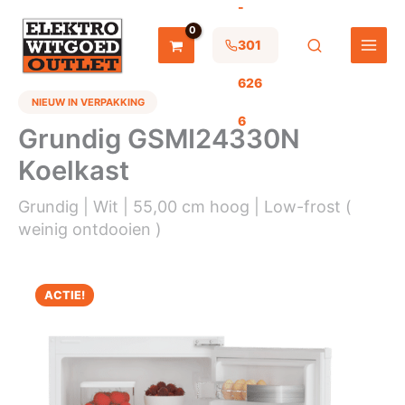
-
Ga
naar
de
301
inhoud
626
NIEUW IN VERPAKKING
6
Grundig GSMI24330N
Koelkast
Grundig | Wit | 55,00 cm hoog | Low-frost (
weinig ontdooien )
ACTIE!