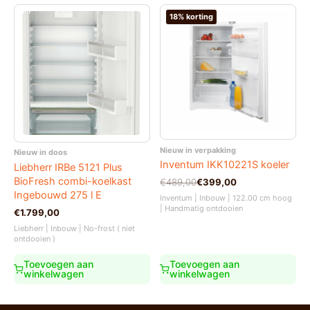
18% korting
Nieuw in verpakking
Nieuw in doos
Inventum IKK10221S koeler
Liebherr IRBe 5121 Plus
BioFresh combi-koelkast
Oorspronkelijke
Huidige
€
489,00
€
399,00
prijs
prijs
Ingebouwd 275 l E
Inventum | Inbouw | 122.00 cm hoog
was:
is:
| Handmatig ontdooien
€
1.799,00
€489,00.
€399,00.
Liebherr | Inbouw | No-frost ( niet
ontdooien )
Toevoegen aan
Toevoegen aan
winkelwagen
winkelwagen