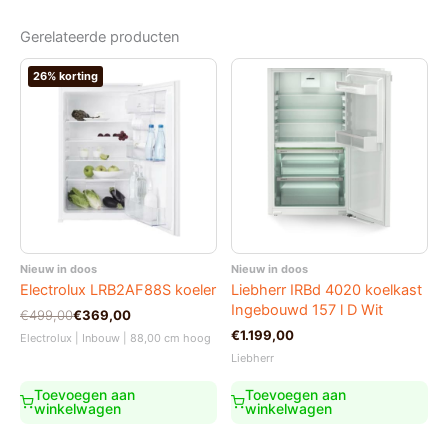
Gerelateerde producten
26% korting
Nieuw in doos
Nieuw in doos
Electrolux LRB2AF88S koeler
Liebherr IRBd 4020 koelkast
Ingebouwd 157 l D Wit
Oorspronkelijke
Huidige
€
499,00
€
369,00
prijs
prijs
€
1.199,00
Electrolux | Inbouw | 88,00 cm hoog
was:
is:
Liebherr
€499,00.
€369,00.
Toevoegen aan
Toevoegen aan
winkelwagen
winkelwagen