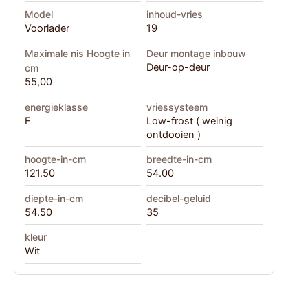
Model
inhoud-vries
Voorlader
19
Maximale nis Hoogte in
Deur montage inbouw
Deur-op-deur
cm
55,00
energieklasse
vriessysteem
F
Low-frost ( weinig
ontdooien )
hoogte-in-cm
breedte-in-cm
121.50
54.00
diepte-in-cm
decibel-geluid
54.50
35
kleur
Wit