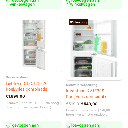
Toevoegen aan
Toevoegen aan
winkelwagen
winkelwagen
8% korting
Nieuw in doos
Liebherr ICD 5123-20
Nieuw in verpakking
Koel/vries combinatie
Inventum IKV1782S
€
1.699,00
Koel/vries combinatie
Liebherr | Inbouw | 178,00 cm hoog |
Oorspronkelijke
Huidige
€
599,00
€
549,00
Low-frost ( weinig ontdooien )
prijs
prijs
Inventum | Vrijstaand | 178,00 cm
was:
is:
hoog | Handmatig ontdooien
€599,00.
€549,00.
Toevoegen aan
Toevoegen aan