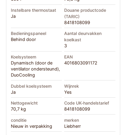
Instelbare thermostaat
Douane productcode
Ja
(TARIC)
8418108099
Bedieningspaneel
Aantal deurvakken
Behind door
koelkast
3
Koelsysteem
EAN
Dynamisch (door de
4016803091172
ventilator ondersteund),
DuoCooling
Dubbel koelsysteem
Wijnrek
Ja
Yes
Nettogewicht
Code UK-handelstarief
70,7 kg
8418108099
conditie
merken
Nieuw in verpakking
Liebherr