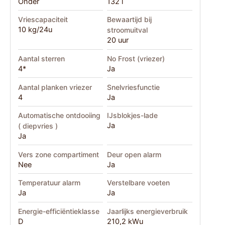
Onder
132 l
Vriescapaciteit
Bewaartijd bij
10 kg/24u
stroomuitval
20 uur
Aantal sterren
No Frost (vriezer)
4*
Ja
Aantal planken vriezer
Snelvriesfunctie
4
Ja
Automatische ontdooiing
IJsblokjes-lade
Ja
( diepvries )
Ja
Vers zone compartiment
Deur open alarm
Nee
Ja
Temperatuur alarm
Verstelbare voeten
Ja
Ja
Energie-efficiëntieklasse
Jaarlijks energieverbruik
D
210,2 kWu