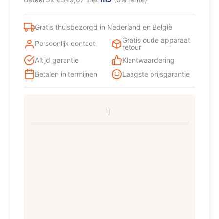
359
l
D
Gratis thuisbezorgd in Nederland en België
Wit
Gratis oude apparaat
aantal
Persoonlijk contact
retour
Altijd garantie
Klantwaardering
Betalen in termijnen
Laagste prijsgarantie