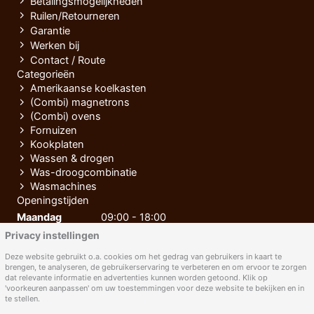
Betalingsmogelijkheden
Ruilen/Retourneren
Garantie
Werken bij
Contact / Route
Categorieën
Amerikaanse koelkasten
(Combi) magnetrons
(Combi) ovens
Fornuizen
Kookplaten
Wassen & drogen
Was-droogcombinatie
Wasmachines
Openingstijden
Maandag
09:00 - 18:00
Privacy instellingen
Dinsdag
09:00 - 18:00
Woensdag
09:00 - 18:00
Deze website gebruikt o.a. cookies om het gedrag van gebruikers in kaart te
brengen, te analyseren, de gebruikerservaring te verbeteren en om ervoor te zorgen
Donderdag
09:00 - 18:00
dat relevante informatie en advertenties kunnen worden getoond. Klik op
'voorkeuren aanpassen' om uw toestemmingen voor deze website te bekijken en in
Vrijdag
09:00 - 18:00
te stellen.