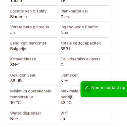
Touch
TFT
Locatie van display
Plankmateriaal
Binnenin
Glas
Verstelbare plateaus
Ingebouwde functie
Ja
Nee
Land van herkomst
Totale nettocapaciteit
Bulgarije
359 l
Klimaatklasse
Geluidsemissieklasse
SN-T
C
Geluidsniveau
IJsmaker
36 dB
Nee
Neem contact op
Minimum operationele
Maximale temperatuur (in
temperatuur
bedrijf)
10 °C
43 °C
Water dispenser
Wifi
Nee
Ja