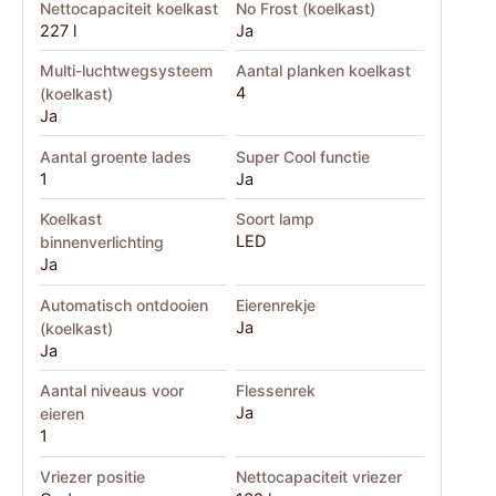
Nettocapaciteit koelkast
No Frost (koelkast)
227 l
Ja
Multi-luchtwegsysteem
Aantal planken koelkast
4
(koelkast)
Ja
Aantal groente lades
Super Cool functie
1
Ja
Koelkast
Soort lamp
LED
binnenverlichting
Ja
Automatisch ontdooien
Eierenrekje
Ja
(koelkast)
Ja
Aantal niveaus voor
Flessenrek
Ja
eieren
1
Vriezer positie
Nettocapaciteit vriezer