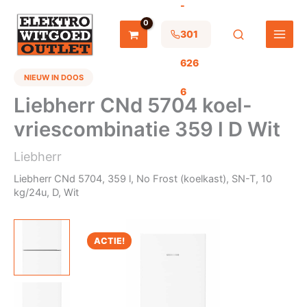
-
Ga
naar
de
301
inhoud
626
NIEUW IN DOOS
6
Liebherr CNd 5704 koel-
vriescombinatie 359 l D Wit
Liebherr
Liebherr CNd 5704, 359 l, No Frost (koelkast), SN-T, 10
kg/24u, D, Wit
ACTIE!