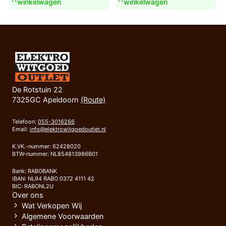
winkelwagen
winkelwagen
De Rotstuin 22
7325GC Apeldoorn
(Route)
Telefoon:
055-3016266
Email:
info@elektrowitgoedoutlet.nl
K.VK.-nummer: 62428020
BTW-nummer: NL854813986B01
Bank: RABOBANK
IBAN: NL94 RABO 0372 4111 42
BIC: RABONL2U
Over ons
Wat Verkopen Wij
Algemene Voorwaarden