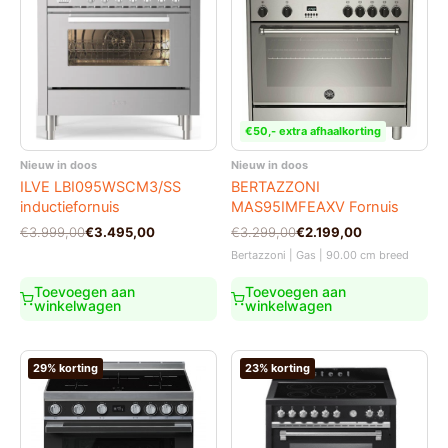
€50,- extra afhaalkorting
Nieuw in doos
Nieuw in doos
ILVE LBI095WSCM3/SS
BERTAZZONI
inductiefornuis
MAS95IMFEAXV Fornuis
Oorspronkelijke
Huidige
Oorspronkelijke
Huidige
€
3.999,00
€
3.495,00
€
3.299,00
€
2.199,00
prijs
prijs
prijs
prijs
Bertazzoni | Gas | 90.00 cm breed
was:
is:
was:
is:
€3.999,00.
€3.495,00.
€3.299,00.
€2.199,00.
Toevoegen aan
Toevoegen aan
winkelwagen
winkelwagen
29% korting
23% korting