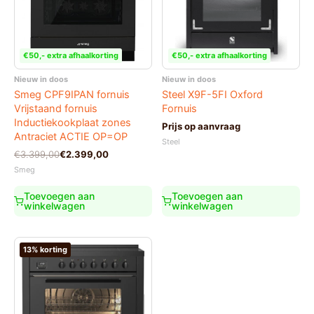
€50,- extra afhaalkorting
€50,- extra afhaalkorting
Nieuw in doos
Nieuw in doos
Smeg CPF9IPAN fornuis
Steel X9F-5FI Oxford
Vrijstaand fornuis
Fornuis
Inductiekookplaat zones
Prijs op aanvraag
Antraciet ACTIE OP=OP
Steel
Oorspronkelijke
Huidige
€
3.399,00
€
2.399,00
prijs
prijs
Smeg
was:
is:
€3.399,00.
€2.399,00.
Toevoegen aan
Toevoegen aan
winkelwagen
winkelwagen
13% korting