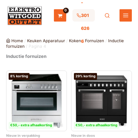
-
Ga
naar
de
301
inhoud
626
Home
/
Keuken Apparatuur
/
Koken
/
Fornuizen
/
Inductie
6
fornuizen
/ Pagina 4
Inductie fornuizen
8% korting
29% korting
€50,- extra afhaalkorting
€50,- extra afhaalkorting
Nieuw in verpakking
Nieuw in doos