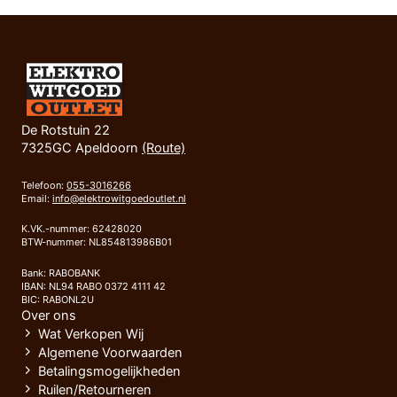
De Rotstuin 22
7325GC Apeldoorn
(Route)
Telefoon:
055-3016266
Email:
info@elektrowitgoedoutlet.nl
K.VK.-nummer: 62428020
BTW-nummer: NL854813986B01
Bank: RABOBANK
IBAN: NL94 RABO 0372 4111 42
BIC: RABONL2U
Over ons
Wat Verkopen Wij
Algemene Voorwaarden
Betalingsmogelijkheden
Ruilen/Retourneren