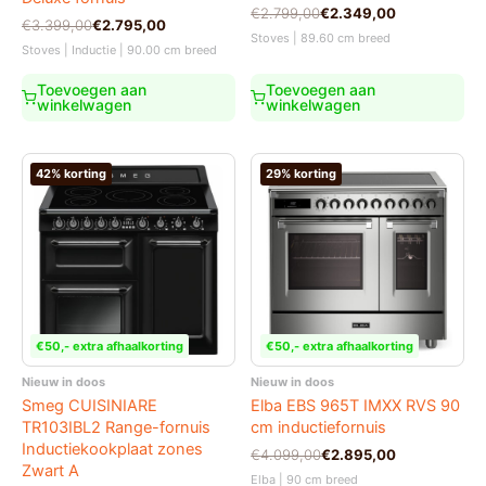
Oorspronkelijke
Huidige
€
2.799,00
€
2.349,00
Oorspronkelijke
Huidige
€
3.399,00
€
2.795,00
prijs
prijs
Stoves | 89.60 cm breed
prijs
prijs
was:
is:
Stoves | Inductie | 90.00 cm breed
was:
is:
€2.799,00.
€2.349,00.
€3.399,00.
€2.795,00.
Toevoegen aan
Toevoegen aan
winkelwagen
winkelwagen
42% korting
29% korting
€50,- extra afhaalkorting
€50,- extra afhaalkorting
Nieuw in doos
Nieuw in doos
Smeg CUISINIARE
Elba EBS 965T IMXX RVS 90
TR103IBL2 Range-fornuis
cm inductiefornuis
Inductiekookplaat zones
Oorspronkelijke
Huidige
€
4.099,00
€
2.895,00
Zwart A
prijs
prijs
Elba | 90 cm breed