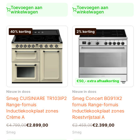
€3.650,00.
€2.179,00.
was:
is:
Toevoegen aan
Toevoegen aan
€2.899,00.
€2.699,00.
winkelwagen
winkelwagen
40% korting
2% korting
€50,- extra afhaalkorting
Nieuw in doos
Nieuw in doos
Smeg CUISINIARE TR103IP2
Smeg Concert BG91IX2
Range-fornuis
fornuis Range-fornuis
Inductiekookplaat zones
Inductiekookplaat zones
Crème A
Roestvrijstaal A
Oorspronkelijke
Huidige
Oorspronkelijke
Huidige
€
4.799,00
€
2.899,00
€
2.459,00
€
2.399,00
prijs
prijs
prijs
prijs
Smeg
Smeg
was:
is:
was:
is: