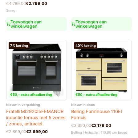
was:
is:
Oorspronkelijke
Huidige
€
4.799,00
€
2.799,00
€4.099,00.
€2.895,00.
prijs
prijs
Smeg
was:
is:
€4.799,00.
€2.799,00.
Toevoegen aan
Toevoegen aan
winkelwagen
winkelwagen
7% korting
40% korting
€50,- extra afhaalkorting
€50,- extra afhaalkorting
Nieuw in verpakking
Nieuw in doos
Fratelli MI2920I5FEMANCR
Belling Farmhouse 110EI
inductie fornuis met 5 zones
Fornuis
/ zones, antraciet
Oorspronkelijke
Huidige
€
3.650,00
€
2.179,00
prijs
prijs
Oorspronkelijke
Huidige
€
2.899,00
€
2.699,00
Belling | Inductie | 110.00 cm breed
was:
is:
prijs
prijs