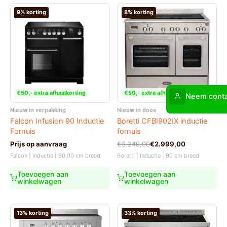
9% korting
8% korting
€50,- extra afhaalkorting
€50,- extra afhaalkorting
Neem conta
Nieuw in verpakking
Nieuw in doos
Falcon Infusion 90 Inductie
Boretti CFBI902IX inductie
Fornuis
fornuis
Oorspronkelijke
Huidige
Prijs op aanvraag
€
3.249,00
€
2.999,00
prijs
prijs
Falcon | Inductie | 90.00 cm breed
Boretti | Inductie | 90 cm breed
was:
is:
€3.249,00.
€2.999,00.
Toevoegen aan
Toevoegen aan
winkelwagen
winkelwagen
13% korting
33% korting