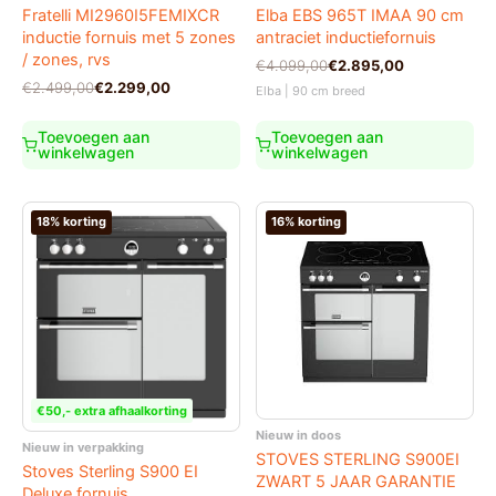
Fratelli MI2960I5FEMIXCR
Elba EBS 965T IMAA 90 cm
inductie fornuis met 5 zones
antraciet inductiefornuis
/ zones, rvs
Oorspronkelijke
Huidige
€
4.099,00
€
2.895,00
prijs
prijs
Oorspronkelijke
Huidige
€
2.499,00
€
2.299,00
Elba | 90 cm breed
was:
is:
prijs
prijs
€4.099,00.
€2.895,00.
was:
is:
Toevoegen aan
Toevoegen aan
€2.499,00.
€2.299,00.
winkelwagen
winkelwagen
18% korting
16% korting
€50,- extra afhaalkorting
Nieuw in doos
Nieuw in verpakking
STOVES STERLING S900EI
Stoves Sterling S900 EI
ZWART 5 JAAR GARANTIE
Deluxe fornuis