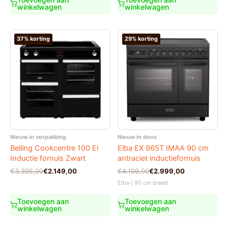
winkelwagen
winkelwagen
37% korting
29% korting
Nieuw in verpakking
Nieuw in doos
Belling Cookcentre 100 Ei
Elba EX 965T IMAA 90 cm
Inductie fornuis Zwart
antraciet inductiefornuis
Oorspronkelijke
Huidige
Oorspronkelijke
Huidige
€
3.395,00
€
2.149,00
€
4.199,00
€
2.999,00
prijs
prijs
prijs
prijs
Elba | 90 cm breed
was:
is:
was:
is:
€3.395,00.
€2.149,00.
€4.199,00.
€2.999,00.
Toevoegen aan
Toevoegen aan
winkelwagen
winkelwagen