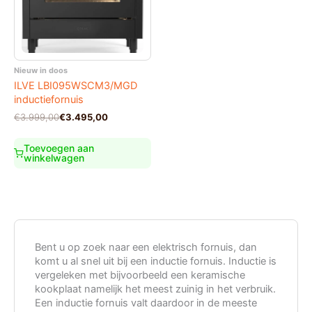
Nieuw in doos
ILVE LBI095WSCM3/MGD
inductiefornuis
Oorspronkelijke
Huidige
€
3.999,00
€
3.495,00
prijs
prijs
was:
is:
Toevoegen aan
€3.999,00.
€3.495,00.
winkelwagen
Bent u op zoek naar een elektrisch fornuis, dan
komt u al snel uit bij een inductie fornuis. Inductie is
vergeleken met bijvoorbeeld een keramische
kookplaat namelijk het meest zuinig in het verbruik.
Een inductie fornuis valt daardoor in de meeste