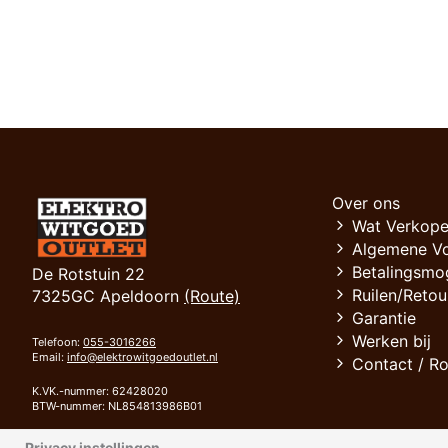
Over ons
Wat Verkope
Algemene V
Betalingsmo
De Rotstuin 22
Ruilen/Retou
7325GC Apeldoorn
(Route)
Garantie
Werken bij
Telefoon:
055-3016266
Email:
info@elektrowitgoedoutlet.nl
Contact / R
K.VK.-nummer: 62428020
BTW-nummer: NL854813986B01
Bank: RABOBANK
Privacy instellingen