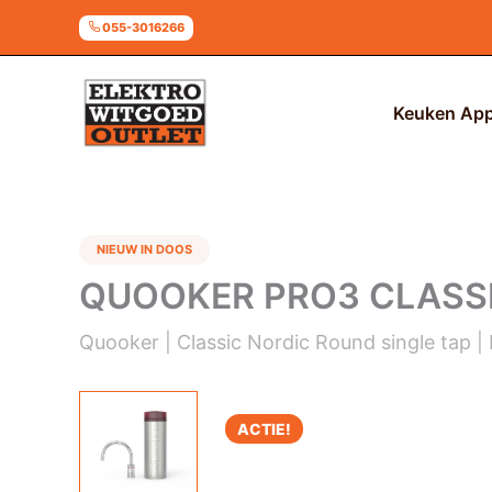
Ga
055-3016266
naar
de
inhoud
Keuken App
NIEUW IN DOOS
QUOOKER PRO3 CLASS
Quooker | Classic Nordic Round single tap 
ACTIE!