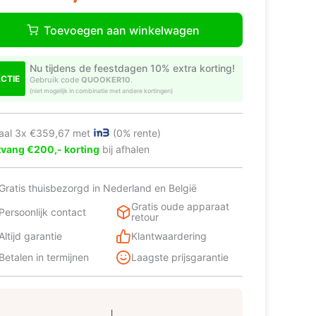
OOKER
.295,00.
.079,00.
O3
Toevoegen aan winkelwagen
ASSIC
RDIC
UND
Nu tijdens de feestdagen 10% extra korting!
ROOM
CTIE
Gebruik code
QUOOKER10
.
(niet mogelijk in combinatie met andere kortingen)
NRCHR
tal
aal 3x €359,67 met
(0% rente)
vang €200,- korting
bij afhalen
Gratis thuisbezorgd in Nederland en België
Gratis oude apparaat
Persoonlijk contact
retour
Altijd garantie
Klantwaardering
Betalen in termijnen
Laagste prijsgarantie