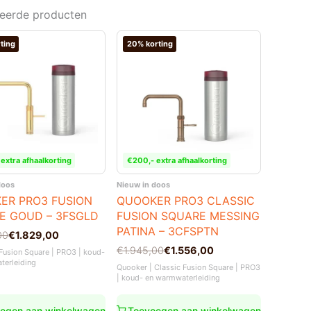
teerde producten
ting
20% korting
extra afhaalkorting
€200,- extra afhaalkorting
doos
Nieuw in doos
ER PRO3 FUSION
QUOOKER PRO3 CLASSIC
E GOUD – 3FSGLD
FUSION SQUARE MESSING
PATINA – 3CFSPTN
nkelijke
00
€
1.829,00
Oorspronkelijke
Huidige
€
1.945,00
€
1.556,00
Fusion Square | PRO3 | koud-
prijs
prijs
terleiding
Quooker | Classic Fusion Square | PRO3
00.
00.
was:
is:
| koud- en warmwaterleiding
€1.945,00.
€1.556,00.
egen aan winkelwagen
Toevoegen aan winkelwagen