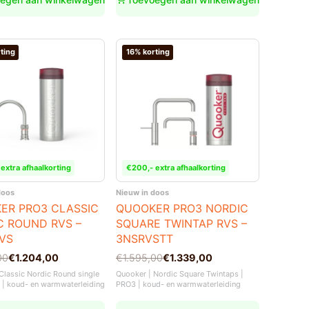
ting
16% korting
extra afhaalkorting
€200,- extra afhaalkorting
doos
Nieuw in doos
ER PRO3 CLASSIC
QUOOKER PRO3 NORDIC
C ROUND RVS –
SQUARE TWINTAP RVS –
VS
3NSRVSTT
nkelijke
Oorspronkelijke
Huidige
00
€
1.204,00
€
1.595,00
€
1.339,00
prijs
prijs
Classic Nordic Round single
Quooker | Nordic Square Twintaps |
was:
is:
 | koud- en warmwaterleiding
PRO3 | koud- en warmwaterleiding
00.
00.
€1.595,00.
€1.339,00.