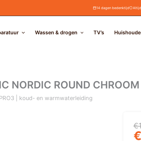
14 dagen bedenktijd
Altij
aratuur
Wassen & drogen
TV’s
Huishoudel
IC NORDIC ROUND CHROOM
| PRO3 | koud- en warmwaterleiding
Oo
H
€
pr
pr
w
is