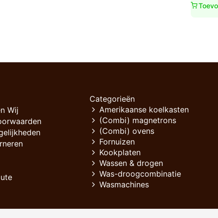
Toevo
Categorieën
Amerikaanse koelkasten
n Wij
(Combi) magnetrons
oorwaarden
(Combi) ovens
gelijkheden
Fornuizen
rneren
Kookplaten
Wassen & drogen
Was-droogcombinatie
oute
Wasmachines